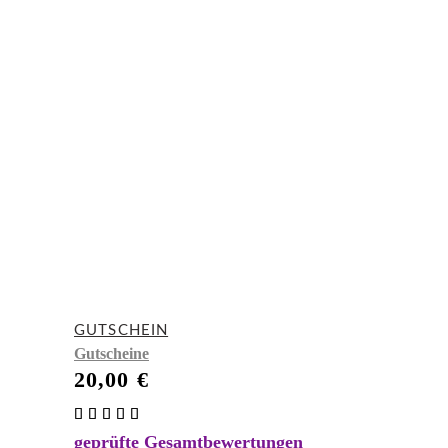
GUTSCHEIN
Gutscheine
20,00
€
Bewertet
mit
geprüfte Gesamtbewertungen
5.00