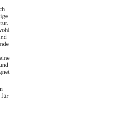
ch
ige
tur.
wohl
und
ende
eine
 und
gnet
in
 für