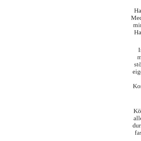
Ha
Med
mi
Ha
I
m
st
eig
Kon
Kö
al
dur
fa