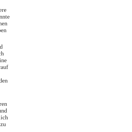
ere
nnte
hen
ben
nd
ch
ine
rauf
iden
ren
und
lich
 zu