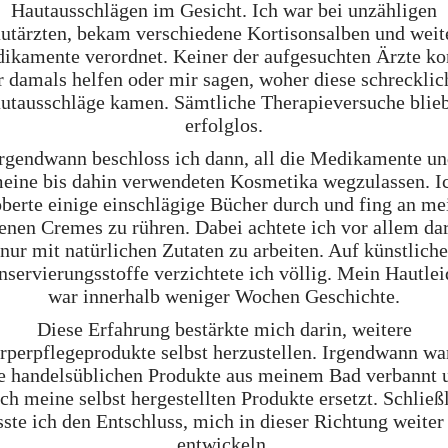
Hautausschlägen im Gesicht. Ich war bei unzähligen
utärzten, bekam verschiedene Kortisonsalben und weit
ikamente verordnet. Keiner der aufgesuchten Ärzte ko
r damals helfen oder mir sagen, woher diese schrecklic
utausschläge kamen. Sämtliche Therapieversuche blie
erfolglos.
rgendwann beschloss ich dann, all die Medikamente u
eine bis dahin verwendeten Kosmetika wegzulassen. I
öberte einige einschlägige Bücher durch und fing an me
enen Cremes zu rühren. Dabei achtete ich vor allem da
nur mit natürlichen Zutaten zu arbeiten. Auf künstliche
servierungsstoffe verzichtete ich völlig. Mein Hautle
war innerhalb weniger Wochen Geschichte.
Diese Erfahrung bestärkte mich darin, weitere
rperpflegeprodukte selbst herzustellen. Irgendwann wa
le handelsüblichen Produkte aus meinem Bad verbannt 
ch meine selbst hergestellten Produkte ersetzt. Schließ
sste ich den Entschluss, mich in dieser Richtung weiter
entwickeln.