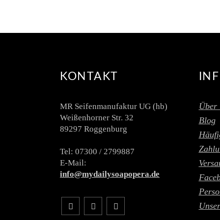
KONTAKT
IN
Über 
MR Seifenmanufaktur UG (hb)
Weißenhorner Str. 32
Blog
89297 Roggenburg
Häufi
Zahlu
Tel: 07300 / 2799887
E-Mail:
Versa
info@mydailysoapopera.de
Face
Perso
Unser