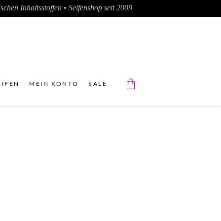
chen Inhaltsstoffen • Seifenshop seit 2009
IFEN
MEIN KONTO
SALE
Der Warenkorb ist leer.