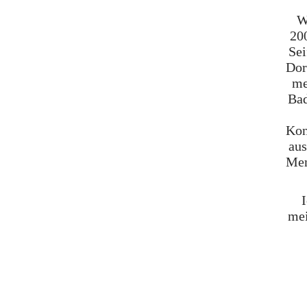
W
20
Sei
Dor
me
Bad
Kon
aus
Men
I
mei