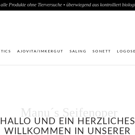
alle Produkte ohne Tierversuche • überwiegend aus kontrolliert biologis
TICS
AJOVITA/IMKERGUT
SALING
SONETT
LOGOSE
Manu´s Seifenoper
HALLO UND EIN HERZLICHES
WILLKOMMEN IN UNSERER