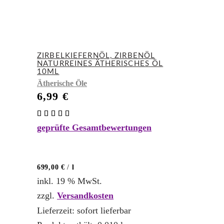
ZIRBELKIEFERNÖL, ZIRBENÖL
NATURREINES ÄTHERISCHES ÖL
10ML
Ätherische Öle
6,99
€
Bewertet
mit
geprüfte Gesamtbewertungen
5.00
von 5
699,00
€
/
l
inkl. 19 % MwSt.
zzgl.
Versandkosten
Lieferzeit:
sofort lieferbar