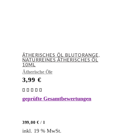
ÄTHERISCHES ÖL BLUTORANGE,
NATURREINES ÄTHERISCHES ÖL
10ML
Ätherische Öle
3,99
€
Bewertet
mit
geprüfte Gesamtbewertungen
5.00
von 5
399,00
€
/
l
inkl. 19 % MwSt.