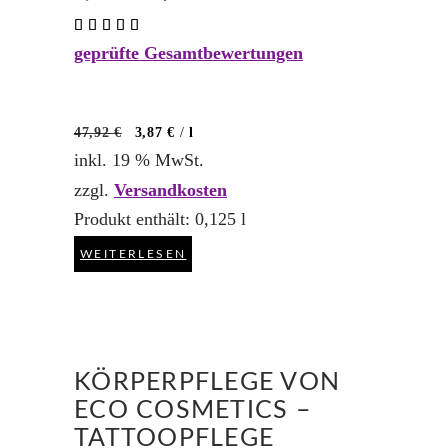
Preis
Preis
Bewertet
war:
ist:
mit
5,99 €
5,39 €.
geprüfte Gesamtbewertungen
5.00
von 5
47,92
€
3,87
€
/
l
inkl. 19 % MwSt.
zzgl.
Versandkosten
Produkt enthält: 0,125
l
WEITERLESEN
KÖRPERPFLEGE VON
ECO COSMETICS –
TATTOOPFLEGE