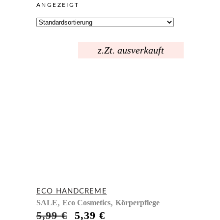
ANGEZEIGT
z.Zt. ausverkauft
ECO HANDCREME
,
,
SALE
Eco Cosmetics
Körperpflege
Ursprünglicher
Aktueller
5,99
€
5,39
€