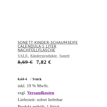
SONETT KINDER-SCHAUMSEIFE
CALENDULA 1 LITER
NACHFÜLLFLASCHE
,
,
SALE
Kinderprodukte
Sonett
Ursprünglicher
Aktueller
8,69
€
7,82
€
Preis
Preis
war:
ist:
8,69 €
7,82 €.
8,69
€
/
Stück
inkl. 19 % MwSt.
zzgl.
Versandkosten
Lieferzeit:
sofort lieferbar
Produkt enthält: 1
Stück