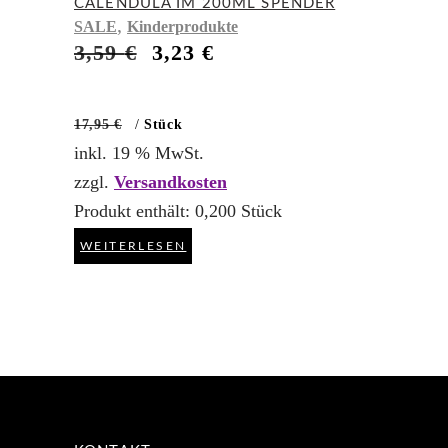
CALENDULA IM 200ML SPENDER
,
SALE
Kinderprodukte
Ursprünglicher
Aktueller
3,59
€
3,23
€
Preis
Preis
war:
ist:
3,59 €
3,23 €.
17,95
€
/
Stück
inkl. 19 % MwSt.
zzgl.
Versandkosten
Produkt enthält: 0,200
Stück
WEITERLESEN