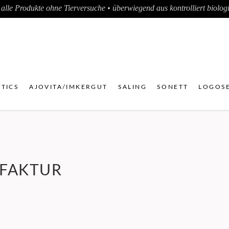
alle Produkte ohne Tierversuche • überwiegend aus kontrolliert biologis
TICS
AJOVITA/IMKERGUT
SALING
SONETT
LOGOSE
FAKTUR