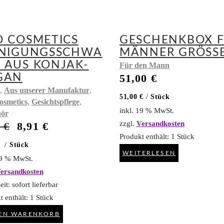
O COSMETICS
GESCHENKBOX 
INIGUNGSSCHWA
MÄNNER GRÖSSE 
 AUS KONJAK-
Für den Mann
GAN
51,00
€
,
,
Aus unserer Manufaktur
51,00
€
/
Stück
,
,
osmetics
Gesichtspflege
inkl. 19 % MwSt.
ör
zzgl.
Versandkosten
Ursprünglicher
Aktueller
0
€
8,91
€
Preis
Preis
Produkt enthält: 1
Stück
/
Stück
war:
ist:
WEITERLESEN
9,90 €
8,91 €.
19 % MwSt.
ersandkosten
eit:
sofort lieferbar
t enthält: 1
Stück
DEN WARENKORB