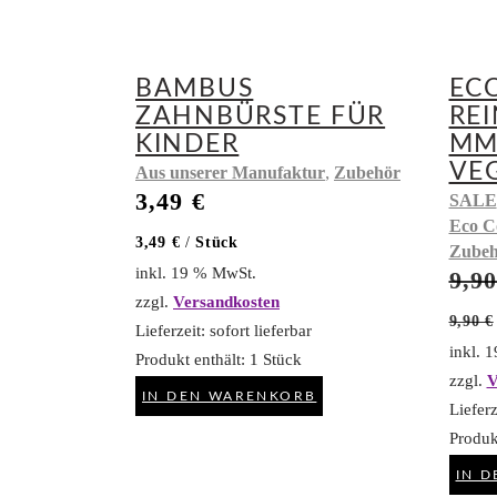
BAMBUS
EC
ZAHNBÜRSTE FÜR
RE
KINDER
MM
VE
,
Aus unserer Manufaktur
Zubehör
3,49
€
SALE
Eco C
3,49
€
/
Stück
Zubeh
inkl. 19 % MwSt.
9,9
zzgl.
Versandkosten
9,90
€
Lieferzeit:
sofort lieferbar
inkl. 
Produkt enthält: 1
Stück
zzgl.
V
IN DEN WARENKORB
Lieferz
Produk
IN 