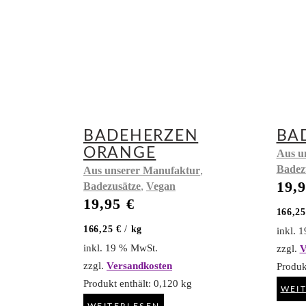
BADEHERZEN
BA
ORANGE
Aus u
Badez
,
Aus unserer Manufaktur
19,
,
Badezusätze
Vegan
19,95
€
166,2
166,25
€
/
kg
inkl. 
inkl. 19 % MwSt.
zzgl.
V
zzgl.
Versandkosten
Produk
Produkt enthält: 0,120
kg
WEI
WEITERLESEN