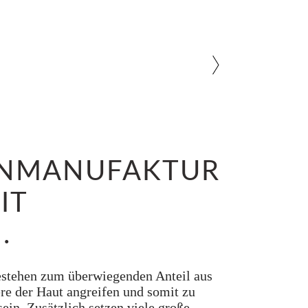
FENMANUFAKTUR
IT
.
 bestehen zum überwiegenden Anteil aus
re der Haut angreifen und somit zu
ein. Zusätzlich setzen viele große