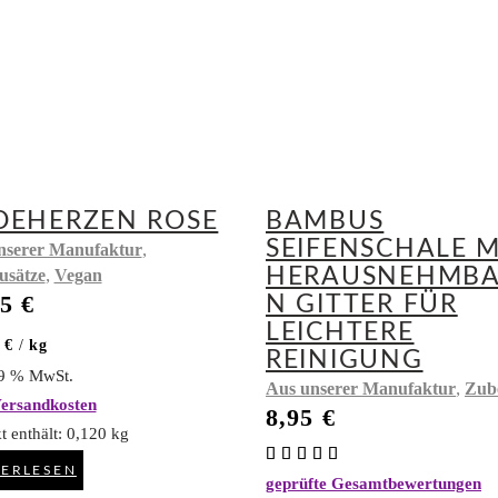
DEHERZEN ROSE
BAMBUS
SEIFENSCHALE M
,
nserer Manufaktur
HERAUSNEHMBA
,
usätze
Vegan
95
€
N GITTER FÜR
LEICHTERE
5
€
/
kg
REINIGUNG
19 % MwSt.
,
Aus unserer Manufaktur
Zub
ersandkosten
8,95
€
t enthält: 0,120
kg
Bewertet
mit
TERLESEN
geprüfte Gesamtbewertungen
5.00