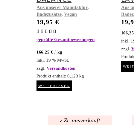
,
Aus unserer Manufaktur
Aus u
,
Badezusätze
Vegan
Badez
19,95
€
19,
Bewertet
166,2
mit
geprüfte Gesamtbewertungen
5.00
inkl. 
von 5
zzgl.
V
166,25
€
/
kg
Produk
inkl. 19 % MwSt.
WEI
zzgl.
Versandkosten
Produkt enthält: 0,120
kg
WEITERLESEN
z.Zt. ausverkauft