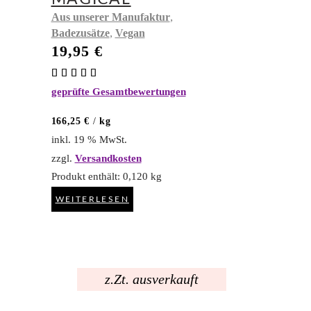
,
Aus unserer Manufaktur
,
Badezusätze
Vegan
19,95
€
Bewertet
mit
geprüfte Gesamtbewertungen
5.00
von 5
166,25
€
/
kg
inkl. 19 % MwSt.
zzgl.
Versandkosten
Produkt enthält: 0,120
kg
WEITERLESEN
z.Zt. ausverkauft