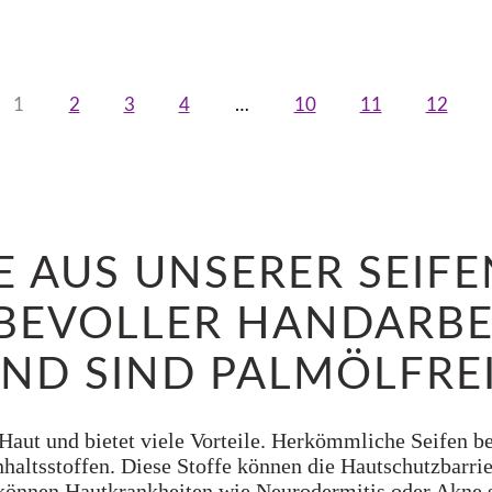
1
2
3
4
…
10
11
12
E AUS UNSERER SEI
EBEVOLLER HANDARBE
ND SIND PALMÖLFREI
e Haut und bietet viele Vorteile. Herkömmliche Seifen
haltsstoffen. Diese Stoffe können die Hautschutzbarrie
 können Hautkrankheiten wie Neurodermitis oder Akne s