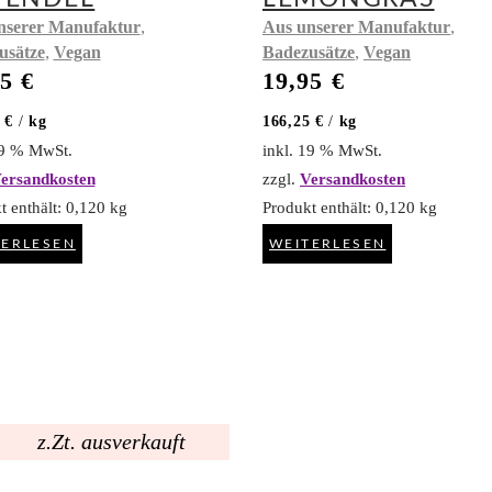
,
,
nserer Manufaktur
Aus unserer Manufaktur
,
,
usätze
Vegan
Badezusätze
Vegan
95
€
19,95
€
5
€
/
kg
166,25
€
/
kg
19 % MwSt.
inkl. 19 % MwSt.
ersandkosten
zzgl.
Versandkosten
t enthält: 0,120
kg
Produkt enthält: 0,120
kg
TERLESEN
WEITERLESEN
z.Zt. ausverkauft