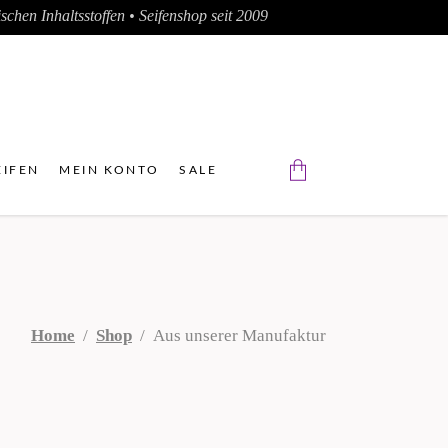
chen Inhaltsstoffen • Seifenshop seit 2009
IFEN
MEIN KONTO
SALE
Der Warenkorb ist leer.
Home
/
Shop
/
Aus unserer Manufaktur