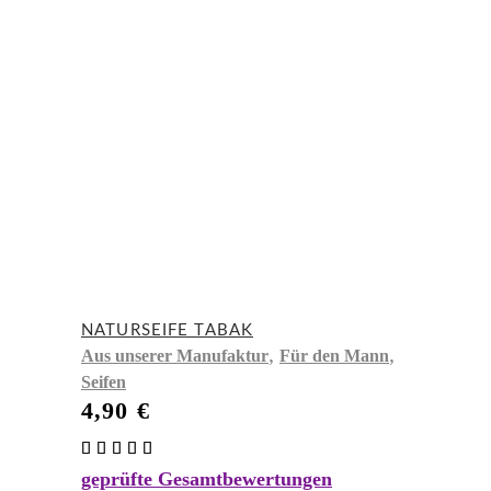
NATURSEIFE TABAK
,
,
Aus unserer Manufaktur
Für den Mann
Seifen
4,90
€
Bewertet
mit
geprüfte Gesamtbewertungen
5.00