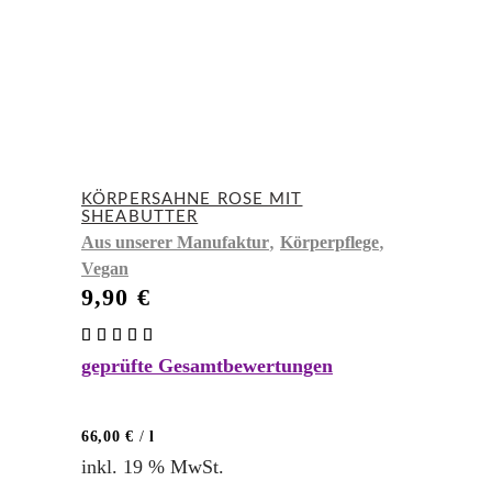
KÖRPERSAHNE ROSE MIT
SHEABUTTER
,
,
Aus unserer Manufaktur
Körperpflege
Vegan
9,90
€
Bewertet
mit
geprüfte Gesamtbewertungen
5.00
von 5
66,00
€
/
l
inkl. 19 % MwSt.