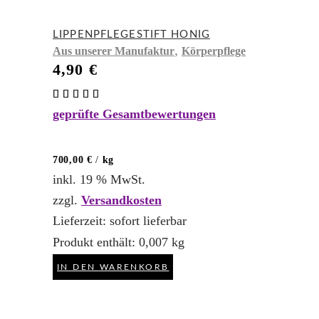
LIPPENPFLEGESTIFT HONIG
,
Aus unserer Manufaktur
Körperpflege
4,90
€
Bewertet
mit
geprüfte Gesamtbewertungen
5.00
von 5
700,00
€
/
kg
inkl. 19 % MwSt.
zzgl.
Versandkosten
Lieferzeit:
sofort lieferbar
Produkt enthält: 0,007
kg
IN DEN WARENKORB