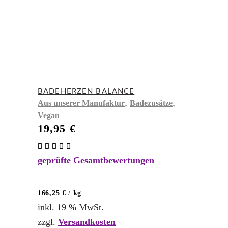
BADEHERZEN BALANCE
,
,
Aus unserer Manufaktur
Badezusätze
Vegan
19,95
€
Bewertet
mit
geprüfte Gesamtbewertungen
5.00
von 5
166,25
€
/
kg
inkl. 19 % MwSt.
zzgl.
Versandkosten