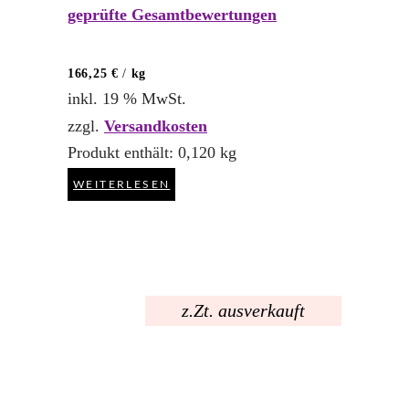
mit
geprüfte Gesamtbewertungen
5.00
von 5
166,25
€
/
kg
inkl. 19 % MwSt.
zzgl.
Versandkosten
Produkt enthält: 0,120
kg
WEITERLESEN
z.Zt. ausverkauft