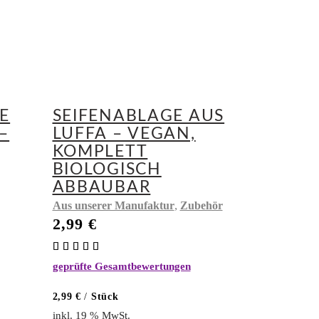
E
SEIFENABLAGE AUS
–
LUFFA – VEGAN,
KOMPLETT
BIOLOGISCH
ABBAUBAR
,
Aus unserer Manufaktur
Zubehör
2,99
€
Bewertet
mit
geprüfte Gesamtbewertungen
5.00
von 5
2,99
€
/
Stück
inkl. 19 % MwSt.