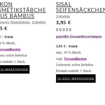
IKON
SISAL
SMETIKSTÄBCHE
SEIFENSÄCKCHE
AUS BAMBUS
Zubehör
3,95
€
,
nserer Manufaktur
Zubehör
95
€
Bewertet
mit
geprüfte Gesamtbewertungen
5.00
€
/
Stück
von 5
19 % MwSt.
3,95
€
/
Stück
ersandkosten
inkl. 19 % MwSt.
eit:
sofort lieferbar
zzgl.
Versandkosten
t enthält: 1
Stück
Lieferzeit:
sofort lieferbar
DEN WARENKORB
Produkt enthält: 1
Stück
IN DEN WARENKORB