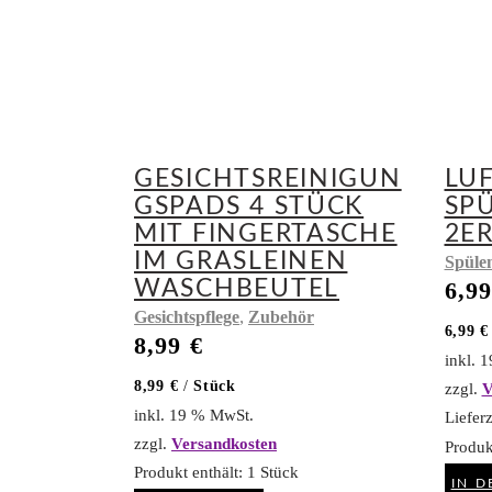
GESICHTSREINIGUN
LU
GSPADS 4 STÜCK
SP
MIT FINGERTASCHE
2E
IM GRASLEINEN
Spüle
WASCHBEUTEL
6,9
,
Gesichtspflege
Zubehör
6,99
€
8,99
€
inkl. 
8,99
€
/
Stück
zzgl.
V
inkl. 19 % MwSt.
Lieferz
zzgl.
Versandkosten
Produk
Produkt enthält: 1
Stück
IN 