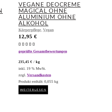
VEGANE DEOCREME
N
MAGICAL OHNE
ALUMINIUM OHNE
ALKOHOL
,
Körperpflege
Vegan
12,95
€
Bewertet
mit
geprüfte Gesamtbewertungen
4.86
von 5
235,45
€
/
kg
inkl. 19 % MwSt.
zzgl.
Versandkosten
Produkt enthält: 0,055
kg
WEITERLESEN