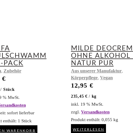
FFA
MILDE DEOCREM
ÜLSCHWAMM
OHNE ALKOHOL 
R-PACK
NATUR PUR
,
,
n
Zubehör
Aus unserer Manufaktur
9
€
,
Körperpflege
Vegan
12,95
€
/
Stück
235,45
€
/
kg
19 % MwSt.
inkl. 19 % MwSt.
ersandkosten
zzgl.
Versandkosten
eit:
sofort lieferbar
Produkt enthält: 0,055
kg
t enthält: 1
Stück
WEITERLESEN
DEN WARENKORB