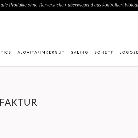
alle Produkte ohne Tierversuche • überwiegend aus kontrolliert biologis
TICS
AJOVITA/IMKERGUT
SALING
SONETT
LOGOSE
FAKTUR