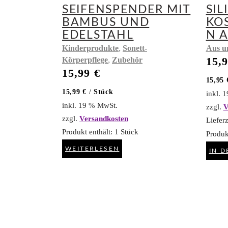
SEIFENSPENDER MIT
SIL
BAMBUS UND
KO
EDELSTAHL
N 
,
Kinderprodukte
Sonett-
Aus u
,
15,
Körperpflege
Zubehör
15,99
€
15,95
15,99
€
/
Stück
inkl. 
inkl. 19 % MwSt.
zzgl.
V
zzgl.
Versandkosten
Lieferz
Produkt enthält: 1
Stück
Produk
WEITERLESEN
IN 