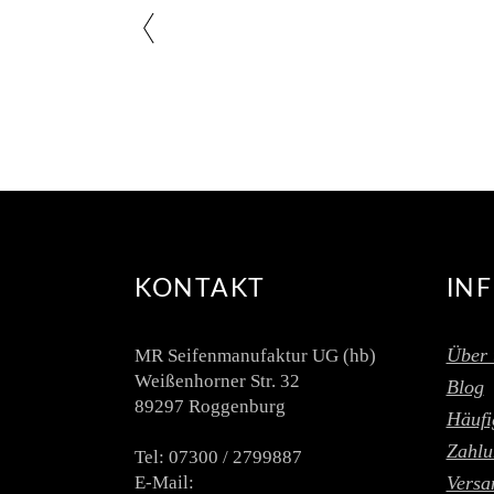
KONTAKT
IN
Über 
MR Seifenmanufaktur UG (hb)
Weißenhorner Str. 32
Blog
89297 Roggenburg
Häufi
Zahlu
Tel: 07300 / 2799887
E-Mail:
Versa