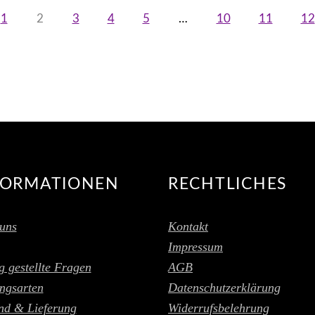
1
2
3
4
5
…
10
11
12
FORMATIONEN
RECHTLICHES
uns
Kontakt
Impressum
g gestellte Fragen
AGB
ngsarten
Datenschutzerklärung
nd & Lieferung
Widerrufsbelehrung