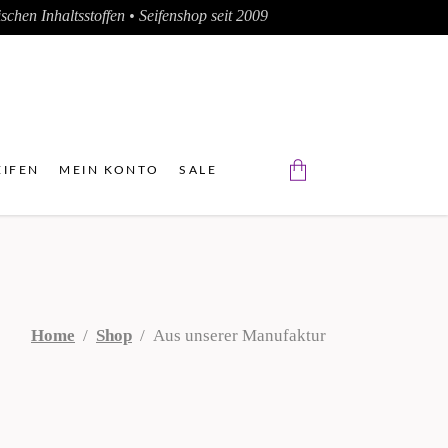
chen Inhaltsstoffen • Seifenshop seit 2009
IFEN
MEIN KONTO
SALE
Der Warenkorb ist leer.
Home
/
Shop
/
Aus unserer Manufaktur