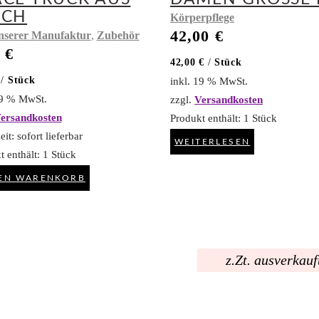
ECH
Körperpflege
42,00
€
,
nserer Manufaktur
Zubehör
0
€
42,00
€
/
Stück
/
Stück
inkl. 19 % MwSt.
19 % MwSt.
zzgl.
Versandkosten
ersandkosten
Produkt enthält: 1
Stück
eit:
sofort lieferbar
WEITERLESEN
t enthält: 1
Stück
DEN WARENKORB
z.Zt. ausverkauf