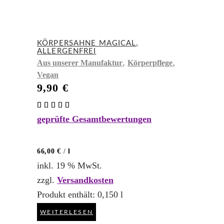
KÖRPERSAHNE MAGICAL,
ALLERGENFREI
,
,
Aus unserer Manufaktur
Körperpflege
Vegan
9,90
€
Bewertet
mit
geprüfte Gesamtbewertungen
5.00
von 5
66,00
€
/
l
inkl. 19 % MwSt.
zzgl.
Versandkosten
Produkt enthält: 0,150
l
WEITERLESEN