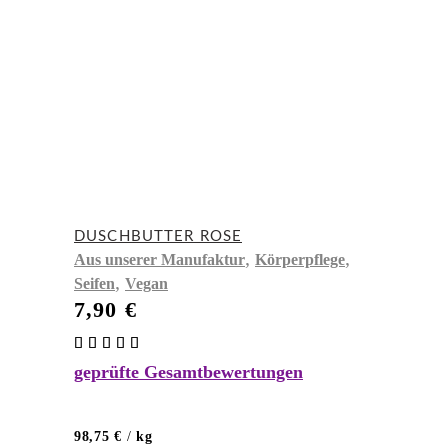
DUSCHBUTTER ROSE
,
,
Aus unserer Manufaktur
Körperpflege
,
Seifen
Vegan
7,90
€
Bewertet
mit
geprüfte Gesamtbewertungen
5.00
von 5
98,75
€
/
kg