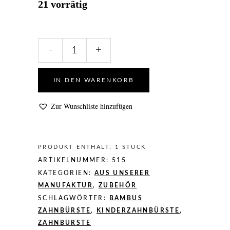
21 vorrätig
Bambus
-
+
Zahnbürste
für
Kinder
IN DEN WARENKORB
quantity
Zur Wunschliste hinzufügen
PRODUKT ENTHÄLT: 1
STÜCK
ARTIKELNUMMER:
515
KATEGORIEN:
AUS UNSERER
MANUFAKTUR
,
ZUBEHÖR
SCHLAGWÖRTER:
BAMBUS
ZAHNBÜRSTE
,
KINDERZAHNBÜRSTE
,
ZAHNBÜRSTE