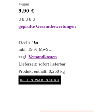
Vegan
9,90
€
Bewertet
mit
geprüfte Gesamtbewertungen
4.83
von 5
39,60
€
/
kg
inkl. 19 % MwSt.
zzgl.
Versandkosten
Lieferzeit:
sofort lieferbar
Produkt enthält: 0,250
kg
IN DEN WARENKORB