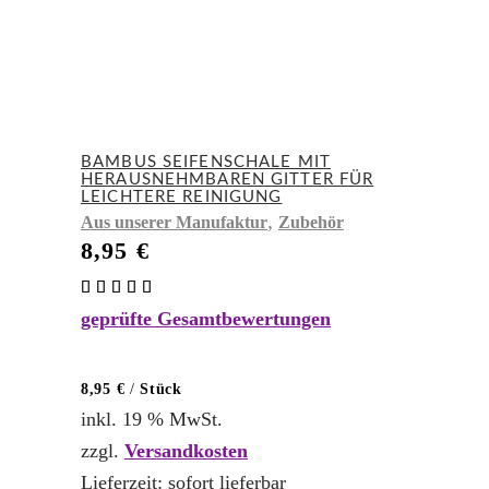
BAMBUS SEIFENSCHALE MIT
HERAUSNEHMBAREN GITTER FÜR
LEICHTERE REINIGUNG
,
Aus unserer Manufaktur
Zubehör
8,95
€
Bewertet
mit
geprüfte Gesamtbewertungen
5.00
von 5
8,95
€
/
Stück
inkl. 19 % MwSt.
zzgl.
Versandkosten
Lieferzeit:
sofort lieferbar