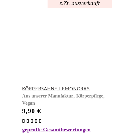
z.Zt. ausverkauft
KÖRPERSAHNE LEMONGRAS
,
,
Aus unserer Manufaktur
Körperpflege
Vegan
9,90
€
Bewertet
mit
geprüfte Gesamtbewertungen
5.00