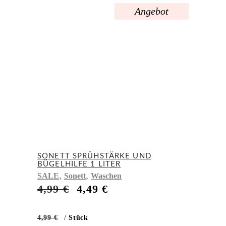
Angebot
SONETT SPRÜHSTÄRKE UND
BÜGELHILFE 1 LITER
,
,
SALE
Sonett
Waschen
Ursprünglicher
Aktueller
4,99
€
4,49
€
Preis
Preis
war:
ist:
4,99
€
/
Stück
4,99 €
4,49 €.