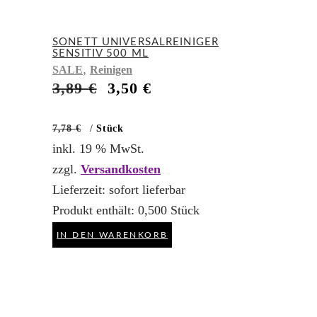
SONETT UNIVERSALREINIGER
SENSITIV 500 ML
,
SALE
Reinigen
Ursprünglicher
Aktueller
3,89
€
3,50
€
Preis
Preis
war:
ist:
7,78
€
/
Stück
3,89 €
3,50 €.
inkl. 19 % MwSt.
zzgl.
Versandkosten
Lieferzeit:
sofort lieferbar
Produkt enthält: 0,500
Stück
IN DEN WARENKORB