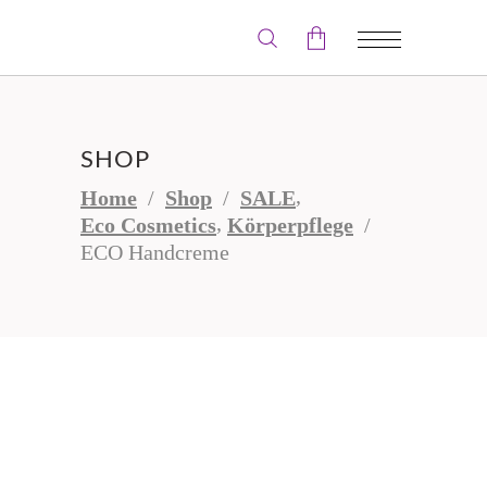
Der Warenkorb ist leer.
SHOP
,
Home
/
Shop
/
SALE
,
Eco Cosmetics
Körperpflege
/
ECO Handcreme