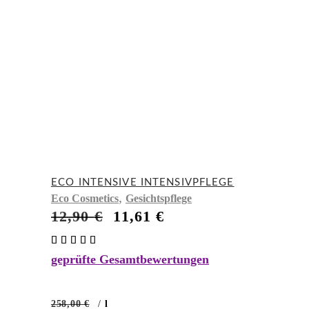
ECO INTENSIVE INTENSIVPFLEGE
,
Eco Cosmetics
Gesichtspflege
Ursprünglicher
Aktueller
12,90
€
11,61
€
Preis
Preis
Bewertet
war:
ist:
mit
12,90 €
11,61 €.
geprüfte Gesamtbewertungen
5.00
von 5
258,00
€
/
l