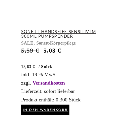
SONETT HANDSEIFE SENSITIV IM
300ML PUMPSPENDER
,
SALE
Sonett-Körperpflege
Ursprünglicher
Aktueller
5,59
€
5,03
€
Preis
Preis
war:
ist:
18,63
€
/
Stück
5,59 €
5,03 €.
inkl. 19 % MwSt.
zzgl.
Versandkosten
Lieferzeit:
sofort lieferbar
Produkt enthält: 0,300
Stück
IN DEN WARENKORB