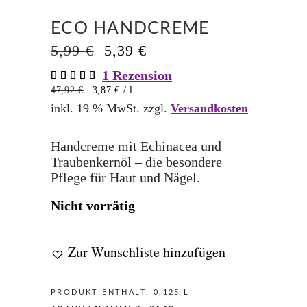
ECO HANDCREME
Ursprünglicher
Aktueller
5,99
€
5,39
€
Preis
Preis
1
Rezension
Bewertet
1
war:
ist:
mit
47,92
€
3,87
€
/
l
5,99 €
5,39 €.
5.00
von 5,
inkl. 19 % MwSt.
zzgl.
Versandkosten
basierend
auf
Kundenbewertung
Handcreme mit Echinacea und
Traubenkernöl – die besondere
Pflege für Haut und Nägel.
Nicht vorrätig
Zur Wunschliste hinzufügen
PRODUKT ENTHÄLT: 0,125
L