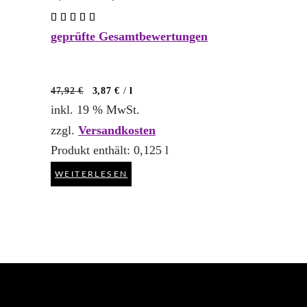
Preis
Preis
Bewertet
war:
ist:
mit
5,99 €
5,39 €.
geprüfte Gesamtbewertungen
5.00
von 5
47,92
€
3,87
€
/
l
inkl. 19 % MwSt.
zzgl.
Versandkosten
Produkt enthält: 0,125
l
WEITERLESEN