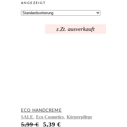
ANGEZEIGT
z.Zt. ausverkauft
ECO HANDCREME
,
,
SALE
Eco Cosmetics
Körperpflege
Ursprünglicher
Aktueller
5,99
€
5,39
€