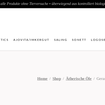
alle Produkte ohne Tierversuche • überwiegend aus kontrolliert biologis
TICS
AJOVITA/IMKERGUT
SALING
SONETT
LOGOSE
Home
/
Shop
/
Ätherische Öle
/
Gera