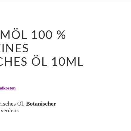
MÖL 100 %
INES
CHES ÖL 10ML
ndkosten
risches Öl.
Botanischer
aveolens