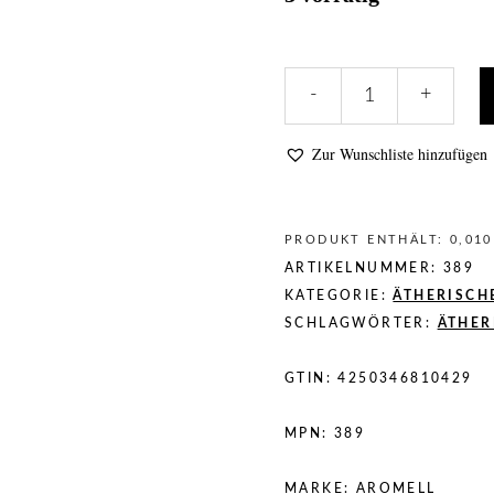
Geraniumöl
-
+
100
%
Zur Wunschliste hinzufügen
naturreines
ätherisches
Öl
10ml
PRODUKT ENTHÄLT: 0,01
quantity
ARTIKELNUMMER:
389
KATEGORIE:
ÄTHERISCH
SCHLAGWÖRTER:
ÄTHER
GTIN:
4250346810429
MPN:
389
MARKE:
AROMELL