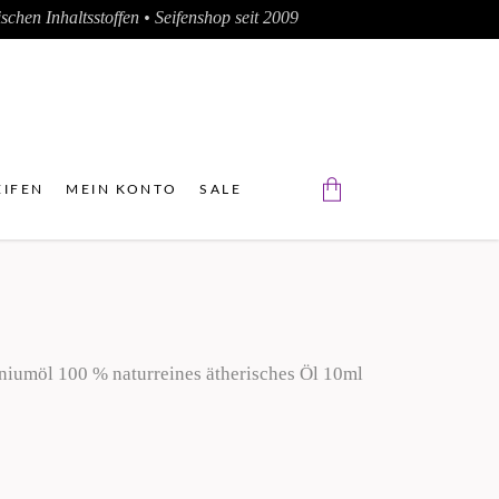
chen Inhaltsstoffen • Seifenshop seit 2009
IFEN
MEIN KONTO
SALE
Der Warenkorb ist leer.
niumöl 100 % naturreines ätherisches Öl 10ml