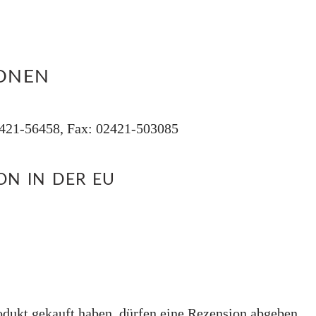
IONEN
2421-56458, Fax: 02421-503085
N IN DER EU
dukt gekauft haben, dürfen eine Rezension abgeben.