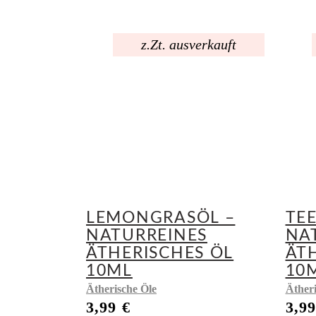
z.Zt. ausverkauft
LEMONGRASÖL –
TE
NATURREINES
NA
ÄTHERISCHES ÖL
ÄT
10ML
10
Ätherische Öle
Ätheri
3,99
€
3,9