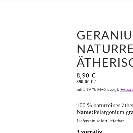
GERANIU
NATURRE
ÄTHERIS
8,90
€
890,00
€
/
l
inkl. 19 % MwSt.
zzgl.
Versa
100 % naturreines äthe
Name:
Pelargonium gr
Lieferzeit:
sofort lieferbar
3 vorrätig