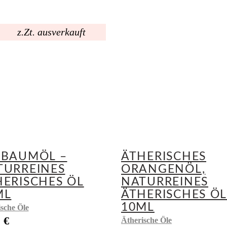
z.Zt. ausverkauft
EBAUMÖL –
ÄTHERISCHES
TURREINES
ORANGENÖL,
HERISCHES ÖL
NATURREINES
ML
ÄTHERISCHES Ö
10ML
sche Öle
9
€
Ätherische Öle