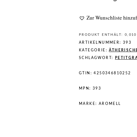
Zur Wunschliste hinzu
PRODUKT ENTHÄLT: 0,01
ARTIKELNUMMER:
393
KATEGORIE:
ÄTHERISCH
SCHLAGWORT:
PETITGR
GTIN:
4250346810252
MPN:
393
MARKE:
AROMELL