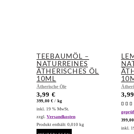
TEEBAUMÖL –
LE
NATURREINES
NA
ÄTHERISCHES ÖL
ÄT
10ML
10
Ätherische Öle
Ätheri
3,99
€
3,9
399,00
€
/
kg
mit
inkl. 19 % MwSt.
geprü
5.0
zzgl.
Versandkosten
von
399,0
Produkt enthält: 0,010
kg
inkl. 