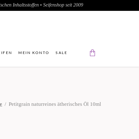
chen Inhaltsstoffen • Seifenshop seit 2009
IFEN
MEIN KONTO
SALE
Der Warenkorb ist leer.
e
/
Petitgrain naturreines ätherisches Öl 10ml