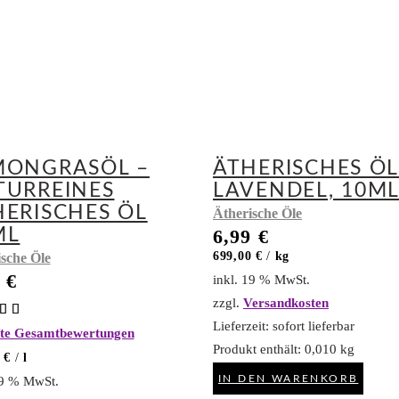
MONGRASÖL –
ÄTHERISCHES Ö
TURREINES
LAVENDEL, 10M
HERISCHES ÖL
Ätherische Öle
ML
6,99
€
699,00
€
/
kg
sche Öle
9
€
inkl. 19 % MwSt.
zzgl.
Versandkosten
Bewertet
Lieferzeit:
sofort lieferbar
fte Gesamtbewertungen
0
Produkt enthält: 0,010
kg
 5
0
€
/
l
IN DEN WARENKORB
19 % MwSt.