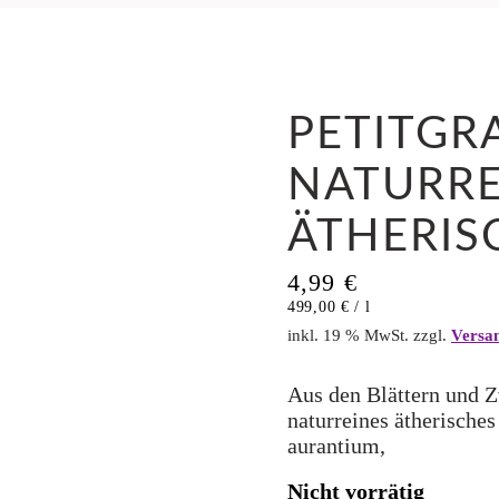
PETITGR
NATURRE
ÄTHERIS
4,99
€
499,00
€
/
l
inkl. 19 % MwSt.
zzgl.
Versa
Aus den Blättern und Z
naturreines ätherisches
aurantium,
Nicht vorrätig