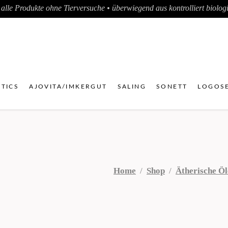
alle Produkte ohne Tierversuche • überwiegend aus kontrolliert biologis
TICS
AJOVITA/IMKERGUT
SALING
SONETT
LOGOSE
Home
/
Shop
/
Ätherische Öl