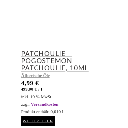
L
PATCHOULIE –
L
POGOSTEMON
PATCHOULIE, 10ML
Ätherische Öle
4,99
€
499,00
€
/
l
inkl. 19 % MwSt.
zzgl.
Versandkosten
Produkt enthält: 0,010
l
WEITERLESEN