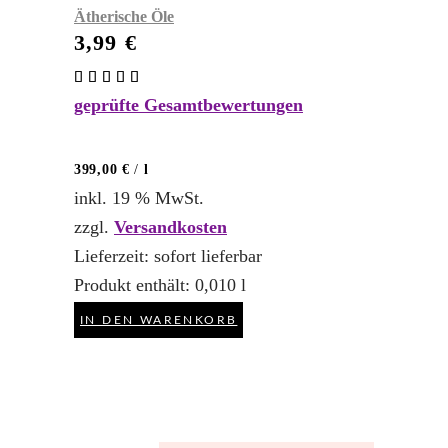
Ätherische Öle
3,99
€
Bewertet
mit
geprüfte Gesamtbewertungen
5.00
von 5
399,00
€
/
l
inkl. 19 % MwSt.
zzgl.
Versandkosten
Lieferzeit:
sofort lieferbar
Produkt enthält: 0,010
l
IN DEN WARENKORB