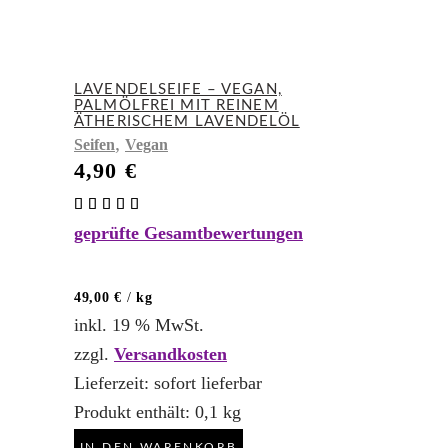
LAVENDELSEIFE – VEGAN,
PALMÖLFREI MIT REINEM
ÄTHERISCHEM LAVENDELÖL
,
Seifen
Vegan
4,90
€
Bewertet
mit
geprüfte Gesamtbewertungen
4.80
von 5
49,00
€
/
kg
inkl. 19 % MwSt.
zzgl.
Versandkosten
Lieferzeit:
sofort lieferbar
Produkt enthält: 0,1
kg
IN DEN WARENKORB