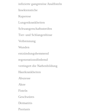
infizierte gangrenöse Analfisteln
Insektenstiche
Kuperose
Lungenkrankheiten
Schwangerschaftsstreifen
Tier- und Schlangenbisse
Verbrennung
Wunden
entzündungshemmend
regenerationsfördernd
verringert die Narbenbildung
Hautkrankheiten
Abszesse
Akne
Fisteln
Geschwüres
Dermatitis
Psoriasis