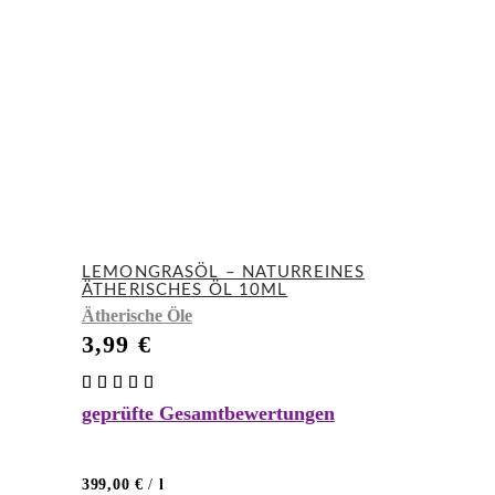
LEMONGRASÖL – NATURREINES
ÄTHERISCHES ÖL 10ML
Ätherische Öle
3,99
€
Bewertet
mit
geprüfte Gesamtbewertungen
5.00
von 5
399,00
€
/
l