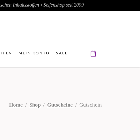
chen Inhaltsstoffen • Seifenshop seit 2009
IFEN
MEIN KONTO
SALE
Der Warenkorb ist leer.
Home
/
Shop
/
Gutscheine
/
Gutschein