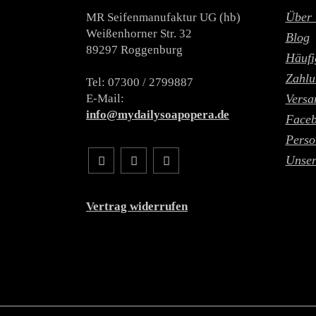
Über 
MR Seifenmanufaktur UG (hb)
Weißenhorner Str. 32
Blog
89297 Roggenburg
Häufi
Zahlu
Tel: 07300 / 2799887
E-Mail:
Versa
info@mydailysoapopera.de
Face
Perso
Unser
Vertrag widerrufen