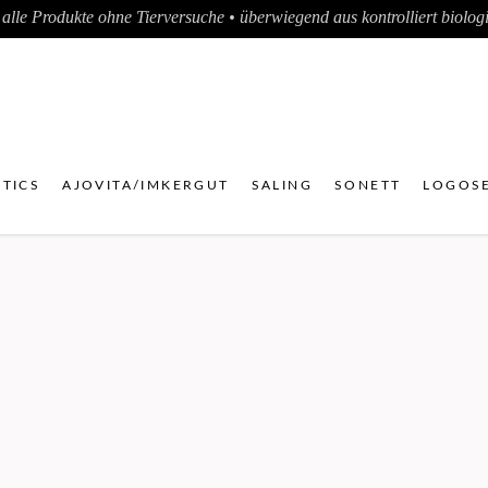
alle Produkte ohne Tierversuche • überwiegend aus kontrolliert biologis
TICS
AJOVITA/IMKERGUT
SALING
SONETT
LOGOSE