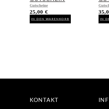
Gutscheine
Gutsc
25,00
€
35,
IN DEN WARENKORB
IN 
KONTAKT
IN