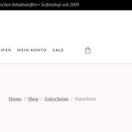
chen Inhaltsstoffen • Seifenshop seit 2009
IFEN
MEIN KONTO
SALE
Der Warenkorb ist leer.
Home
/
Shop
/
Gutscheine
/
Gutschein