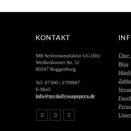
KONTAKT
IN
Über 
MR Seifenmanufaktur UG (hb)
Weißenhorner Str. 32
Blog
89297 Roggenburg
Häufi
Zahlu
Tel: 07300 / 2799887
E-Mail:
Versa
info@mydailysoapopera.de
Face
Perso
Unser