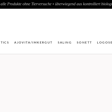
alle Produkte ohne Tierversuche • überwiegend aus kontrolliert biologis
TICS
AJOVITA/IMKERGUT
SALING
SONETT
LOGOSE