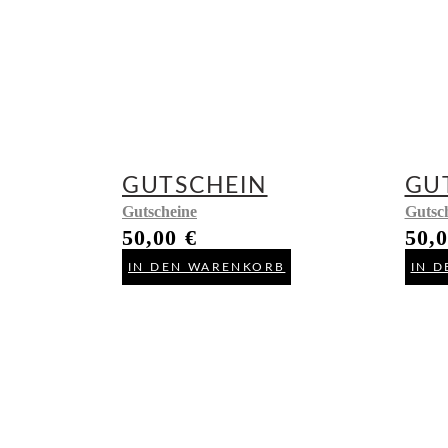
GUTSCHEIN
GU
Gutscheine
Gutsc
50,00
€
50,
IN DEN WARENKORB
IN 