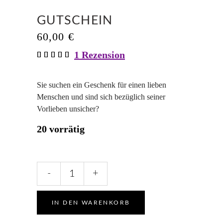
GUTSCHEIN
60,00
€
1
Rezension
Bewertet
1
mit
5.00
von 5,
basierend
Sie suchen ein Geschenk für einen lieben
auf
Menschen und sind sich bezüglich seiner
Kundenbewertung
Vorlieben unsicher?
20 vorrätig
Gutschein
-
+
quantity
IN DEN WARENKORB