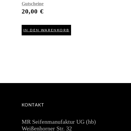
Gutscheine
20,00
€
IN DEN WARENKORB
KONTAKT
MR Seifenmanufaktur UG (hb)
Weißenhorner Str. 32