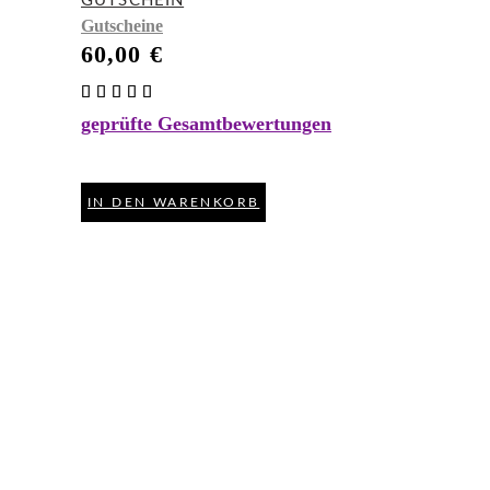
GUTSCHEIN
Gutscheine
60,00
€
Bewertet
mit
geprüfte Gesamtbewertungen
5.00
von 5
IN DEN WARENKORB