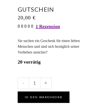
GUTSCHEIN
20,00
€
1
Rezension
Bewertet
1
mit
5.00
von 5,
basierend
Sie suchen ein Geschenk für einen lieben
auf
Menschen und sind sich bezüglich seiner
Kundenbewertung
Vorlieben unsicher?
20 vorrätig
Gutschein
-
+
quantity
IN DEN WARENKORB