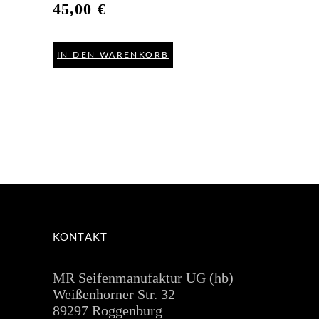
45,00
€
IN DEN WARENKORB
KONTAKT
MR Seifenmanufaktur UG (hb)
Weißenhorner Str. 32
89297 Roggenburg