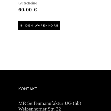
Gutscheine
60,00
€
IN DEN WARENKORB
KONTAKT
MR Seifenmanufaktur UG (hb)
Weißenhorner Str. 32