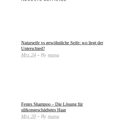
Naturseife vs gewöhnliche Seife: wo liegt der
Unterschied?
Mrz
24
By
manu
Festes Shampoo – Die Lösung für
silikongeschädigtes Haar
Mrz
20
By
manu