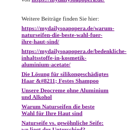
Weitere Beiträge finden Sie hier:
https://mydailysoapopera.de/warum-
naturseifen-die-beste-wahl-fuer-
ihre-haut-sind/
https://mydailysoapopera.de/bedenkliche-
inhaltsstoffe-in-kosmetik-
aluminium-acetate/
Die Lösung für silikongeschädigtes
Haar &#8211; Festes Shampoo
Unsere Deocreme ohne Aluminium
und Alkohol
Warum Naturseifen die beste
Wahl für Ihre Haut sind
Naturseife vs. gewöhnliche Seife:
wo liegt der Unterschied?