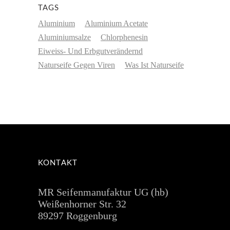
TAGS
Aluminium
Aluminium Acetate
Aluminiumsalze
Chlorphenesin
Eiweiss- Und Erbgutverändernd
Naturseife Gegen Viren
Was Ist Naturseife
KONTAKT
MR Seifenmanufaktur UG (hb)
Weißenhorner Str. 32
89297 Roggenburg