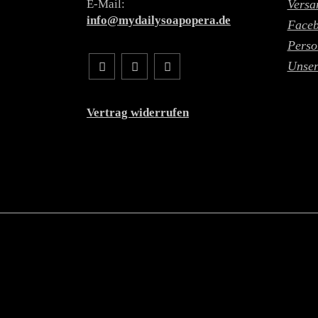
E-Mail:
Versa
info@mydailysoapopera.de
Face
Perso
Unser
Vertrag widerrufen