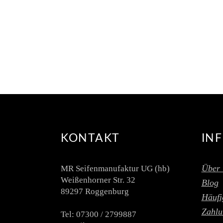
EINECS/EILINCS-Nr. 205-354-1
Wirkung im fertigen Produkt:
antimikrobiell, Antitranspirant
Eigenschaften: 🟡 verringert
READ MORE
KONTAKT
IN
Über 
MR Seifenmanufaktur UG (hb)
Weißenhorner Str. 32
Blog
89297 Roggenburg
Häufi
Zahlu
Tel: 07300 / 2799887