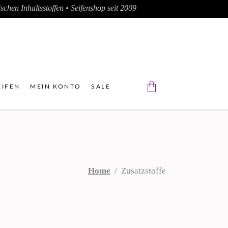
chen Inhaltsstoffen • Seifenshop seit 2009
IFEN
MEIN KONTO
SALE
Der Warenkorb ist leer.
Home
/
Zusatzstoffe