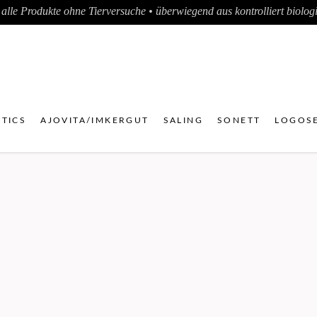
alle Produkte ohne Tierversuche • überwiegend aus kontrolliert biologis
TICS
AJOVITA/IMKERGUT
SALING
SONETT
LOGOSE