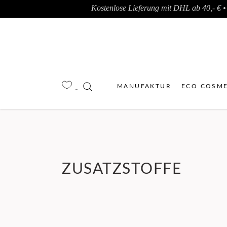
Kostenlose Lieferung mit DHL ab 40,- € • 
MANUFAKTUR
ECO COSME
ZUSATZSTOFFE