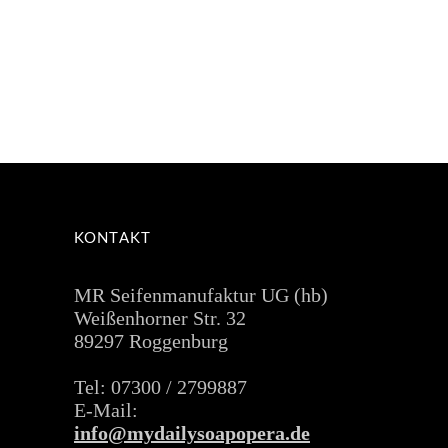
Pflegen Sie Ihr Haar ohne schlechtes
Gewissen mit unserem Festen
Shampoo Liebe Kunden, wir alle
READ MORE
KONTAKT
MR Seifenmanufaktur UG (hb)
Weißenhorner Str. 32
89297 Roggenburg
Tel: 07300 / 2799887
E-Mail:
info@mydailysoapopera.de