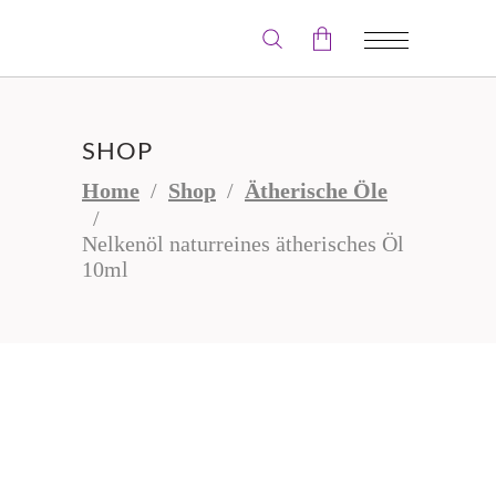
Der Warenkorb ist leer.
SHOP
Home
/
Shop
/
Ätherische Öle
/
Nelkenöl naturreines ätherisches Öl
10ml