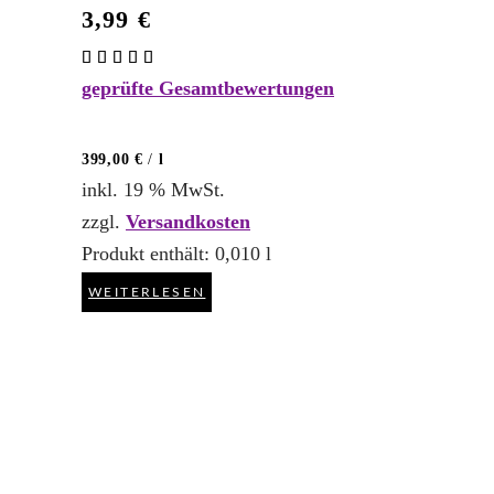
3,99
€
Bewertet
mit
geprüfte Gesamtbewertungen
5.00
von 5
399,00
€
/
l
inkl. 19 % MwSt.
zzgl.
Versandkosten
Produkt enthält: 0,010
l
WEITERLESEN