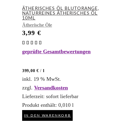
ÄTHERISCHES ÖL BLUTORANGE,
NATURREINES ÄTHERISCHES ÖL
10ML
Ätherische Öle
3,99
€
Bewertet
mit
geprüfte Gesamtbewertungen
5.00
von 5
399,00
€
/
l
inkl. 19 % MwSt.
zzgl.
Versandkosten
Lieferzeit:
sofort lieferbar
Produkt enthält: 0,010
l
IN DEN WARENKORB