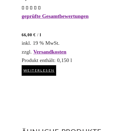
Bewertet
mit
geprüfte Gesamtbewertungen
5.00
von 5
66,00
€
/
l
inkl. 19 % MwSt.
zzgl.
Versandkosten
Produkt enthält: 0,150
l
WEITERLESEN