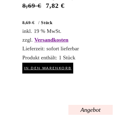
Ursprünglicher
Aktueller
8,69
€
7,82
€
Preis
Preis
war:
ist:
8,69
€
/
Stück
8,69 €
7,82 €.
inkl. 19 % MwSt.
zzgl.
Versandkosten
Lieferzeit:
sofort lieferbar
Produkt enthält: 1
Stück
IN DEN WARENKORB
Angebot