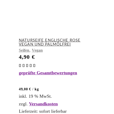
NATURSEIFE ENGLISCHE ROSE
VEGAN UND PALMÖLFREI
,
Seifen
Vegan
4,90
€
Bewertet
mit
geprüfte Gesamtbewertungen
5.00
von 5
49,00
€
/
kg
inkl. 19 % MwSt.
zzgl.
Versandkosten
Lieferzeit:
sofort lieferbar