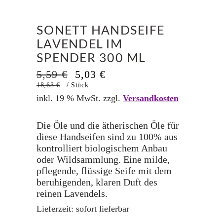
SONETT HANDSEIFE
LAVENDEL IM
SPENDER 300 ML
Ursprünglicher
Aktueller
5,59
€
5,03
€
Preis
Preis
18,63
€
/
Stück
war:
ist:
inkl. 19 % MwSt.
zzgl.
Versandkosten
5,59 €
5,03 €.
Die Öle und die ätherischen Öle für
diese Handseifen sind zu 100% aus
kontrolliert biologischem Anbau
oder Wildsammlung. Eine milde,
pflegende, flüssige Seife mit dem
beruhigenden, klaren Duft des
reinen Lavendels.
Lieferzeit:
sofort lieferbar