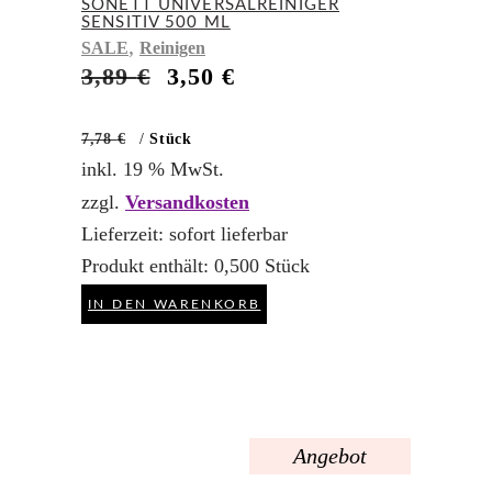
SONETT UNIVERSALREINIGER
SENSITIV 500 ML
,
SALE
Reinigen
Ursprünglicher
Aktueller
3,89
€
3,50
€
Preis
Preis
war:
ist:
7,78
€
/
Stück
3,89 €
3,50 €.
inkl. 19 % MwSt.
zzgl.
Versandkosten
Lieferzeit:
sofort lieferbar
Produkt enthält: 0,500
Stück
IN DEN WARENKORB
Angebot