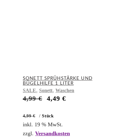
SONETT SPRÜHSTÄRKE UND
BÜGELHILFE 1 LITER
,
,
SALE
Sonett
Waschen
Ursprünglicher
Aktueller
4,99
€
4,49
€
Preis
Preis
war:
ist:
4,99
€
/
Stück
4,99 €
4,49 €.
inkl. 19 % MwSt.
zzgl.
Versandkosten