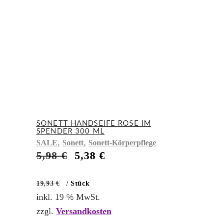
SONETT HANDSEIFE ROSE IM
SPENDER 300 ML
,
,
SALE
Sonett
Sonett-Körperpflege
Ursprünglicher
Aktueller
5,98
€
5,38
€
Preis
Preis
war:
ist:
19,93
€
/
Stück
5,98 €
5,38 €.
inkl. 19 % MwSt.
zzgl.
Versandkosten