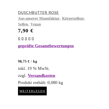
DUSCHBUTTER ROSE
,
,
Aus unserer Manufaktur
Körperpflege
,
Seifen
Vegan
7,90
€
Bewertet
mit
geprüfte Gesamtbewertungen
5.00
von 5
98,75
€
/
kg
inkl. 19 % MwSt.
zzgl.
Versandkosten
Produkt enthält: 0,080
kg
WEITERLESEN