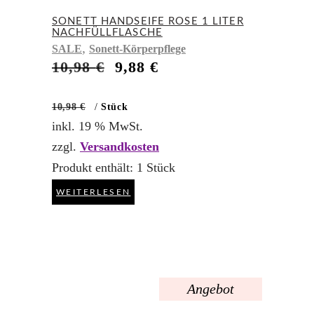
SONETT HANDSEIFE ROSE 1 LITER
NACHFÜLLFLASCHE
,
SALE
Sonett-Körperpflege
Ursprünglicher
Aktueller
10,98
€
9,88
€
Preis
Preis
war:
ist:
10,98
€
/
Stück
10,98 €
9,88 €.
inkl. 19 % MwSt.
zzgl.
Versandkosten
Produkt enthält: 1
Stück
WEITERLESEN
Angebot