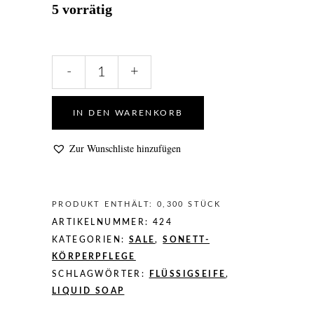
5 vorrätig
Sonett
-
+
Handseife
Lavendel
im
IN DEN WARENKORB
Spender
300
Zur Wunschliste hinzufügen
ml
quantity
PRODUKT ENTHÄLT: 0,300
STÜCK
ARTIKELNUMMER:
424
KATEGORIEN:
SALE
,
SONETT-
KÖRPERPFLEGE
SCHLAGWÖRTER:
FLÜSSIGSEIFE
,
LIQUID SOAP