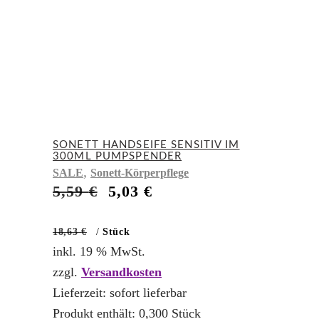
SONETT HANDSEIFE SENSITIV IM
300ML PUMPSPENDER
,
SALE
Sonett-Körperpflege
Ursprünglicher
Aktueller
5,59
€
5,03
€
Preis
Preis
war:
ist:
18,63
€
/
Stück
5,59 €
5,03 €.
inkl. 19 % MwSt.
zzgl.
Versandkosten
Lieferzeit:
sofort lieferbar
Produkt enthält: 0,300
Stück