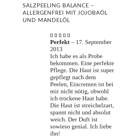
SALZPEELING BALANCE –
ALLERGENFREI MIT JOJOBAÖL
UND MANDELÖL
Bewertet
mit
5
Perfekt
–
17. September
von 5
2013
Ich habe es als Probe
bekommen. Eine perfekte
Pflege. Die Haut ist super
gepflegt nach dem
Peelen, Eincremen ist bei
mir nicht nötig, obwohl
ich trockene Haut habe.
Die Haut ist streichelzart,
spannt nicht und absolut
weich. Der Duft ist
sowieso genial. Ich liebe
ihn!