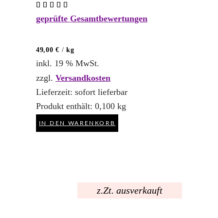
Bewertet
mit
geprüfte Gesamtbewertungen
5.00
von 5
49,00
€
/
kg
inkl. 19 % MwSt.
zzgl.
Versandkosten
Lieferzeit:
sofort lieferbar
Produkt enthält: 0,100
kg
IN DEN WARENKORB
z.Zt. ausverkauft