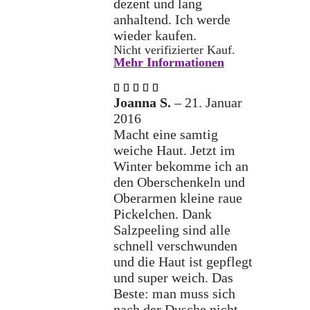
dezent und lang
anhaltend. Ich werde
wieder kaufen.
Nicht verifizierter Kauf.
Mehr Informationen
Bewertet
mit
5
Joanna S.
–
21. Januar
von 5
2016
Macht eine samtig
weiche Haut. Jetzt im
Winter bekomme ich an
den Oberschenkeln und
Oberarmen kleine raue
Pickelchen. Dank
Salzpeeling sind alle
schnell verschwunden
und die Haut ist gepflegt
und super weich. Das
Beste: man muss sich
nach der Dusche nicht