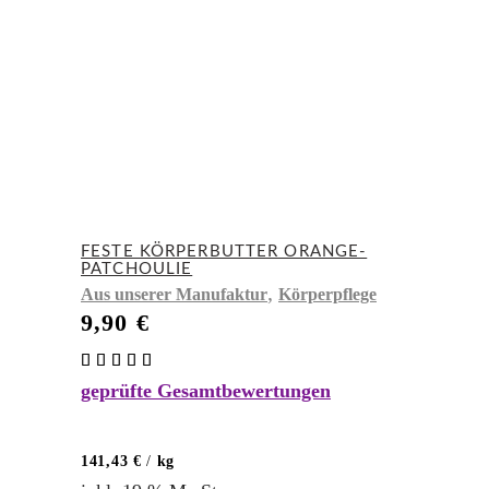
FESTE KÖRPERBUTTER ORANGE-
PATCHOULIE
,
Aus unserer Manufaktur
Körperpflege
9,90
€
Bewertet
mit
geprüfte Gesamtbewertungen
5.00
von 5
141,43
€
/
kg