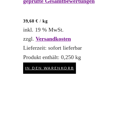
geprüfte Gesamtbewertungen
4.83
von 5
39,60
€
/
kg
inkl. 19 % MwSt.
zzgl.
Versandkosten
Lieferzeit:
sofort lieferbar
Produkt enthält: 0,250
kg
IN DEN WARENKORB