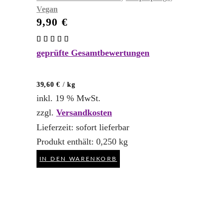
Vegan
9,90
€
Bewertet
mit
geprüfte Gesamtbewertungen
5.00
von 5
39,60
€
/
kg
inkl. 19 % MwSt.
zzgl.
Versandkosten
Lieferzeit:
sofort lieferbar
Produkt enthält: 0,250
kg
IN DEN WARENKORB