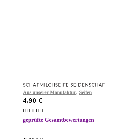
SCHAFMILCHSEIFE SEIDENSCHAF
,
Aus unserer Manufaktur
Seifen
4,90
€
Bewertet
mit
geprüfte Gesamtbewertungen
5.00
von 5