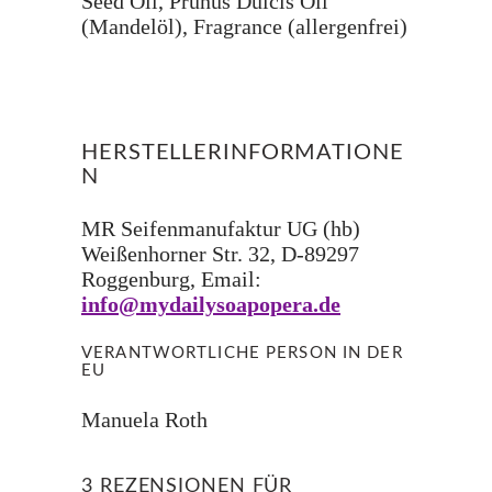
Seed Oil, Prunus Dulcis Oil
(Mandelöl), Fragrance (allergenfrei)
HERSTELLERINFORMATIONE
N
MR Seifenmanufaktur UG (hb)
Weißenhorner Str. 32, D-89297
Roggenburg, Email:
info@mydailysoapopera.de
VERANTWORTLICHE PERSON IN DER
EU
Manuela Roth
3 REZENSIONEN FÜR