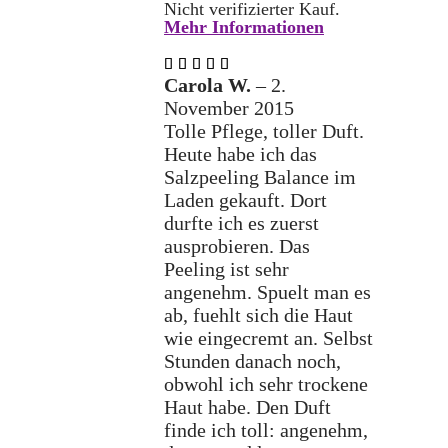
Nicht verifizierter Kauf.
Mehr Informationen
Bewertet
mit
5
Carola W.
–
2.
von 5
November 2015
Tolle Pflege, toller Duft.
Heute habe ich das
Salzpeeling Balance im
Laden gekauft. Dort
durfte ich es zuerst
ausprobieren. Das
Peeling ist sehr
angenehm. Spuelt man es
ab, fuehlt sich die Haut
wie eingecremt an. Selbst
Stunden danach noch,
obwohl ich sehr trockene
Haut habe. Den Duft
finde ich toll: angenehm,