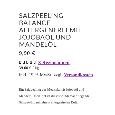
SALZPEELING
BALANCE –
ALLERGENFREI MIT
JOJOBAÖL UND
MANDELÖL
9,90
€
3
Rezensionen
Bewertet
3
mit
39,60
€
/
kg
5.00
von 5,
inkl. 19 % MwSt.
zzgl.
Versandkosten
basierend
auf
Kundenbewertungen
Ein Salzpeeling aus Meersalz mit Jojobaöl und
Mandelöl. Beduftet ist dieses wunderbar pflegende
Salzpeeling mit einem allergenfreien Duft.