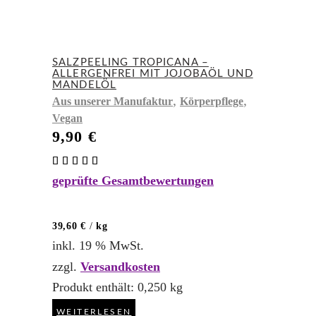
SALZPEELING TROPICANA –
ALLERGENFREI MIT JOJOBAÖL UND
MANDELÖL
,
,
Aus unserer Manufaktur
Körperpflege
Vegan
9,90
€
Bewertet
mit
geprüfte Gesamtbewertungen
5.00
von 5
39,60
€
/
kg
inkl. 19 % MwSt.
zzgl.
Versandkosten
Produkt enthält: 0,250
kg
WEITERLESEN