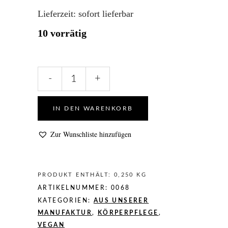
Lieferzeit:
sofort lieferbar
10 vorrätig
Salzpeeling
-
+
Balance
-
allergenfrei
IN DEN WARENKORB
mit
Jojobaöl
Zur Wunschliste hinzufügen
und
Mandelöl
quantity
PRODUKT ENTHÄLT: 0,250
KG
ARTIKELNUMMER:
0068
KATEGORIEN:
AUS UNSERER
MANUFAKTUR
,
KÖRPERPFLEGE
,
VEGAN