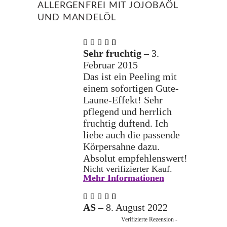
ALLERGENFREI MIT JOJOBAÖL
UND MANDELÖL
Bewertet
mit
5
Sehr fruchtig
–
3.
von 5
Februar 2015
Das ist ein Peeling mit
einem sofortigen Gute-
Laune-Effekt! Sehr
pflegend und herrlich
fruchtig duftend. Ich
liebe auch die passende
Körpersahne dazu.
Absolut empfehlenswert!
Nicht verifizierter Kauf.
Mehr Informationen
Bewertet
mit
5
AS
–
8. August 2022
von 5
Verifizierte Rezension -