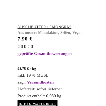
DUSCHBUTTER LEMONGRAS
,
,
Aus unserer Manufaktur
Seifen
Vegan
7,90
€
Bewertet
mit
geprüfte Gesamtbewertungen
4.95
von 5
98,75
€
/
kg
inkl. 19 % MwSt.
zzgl.
Versandkosten
Lieferzeit:
sofort lieferbar
Produkt enthält: 0,080
kg
IN DEN WARENKORB