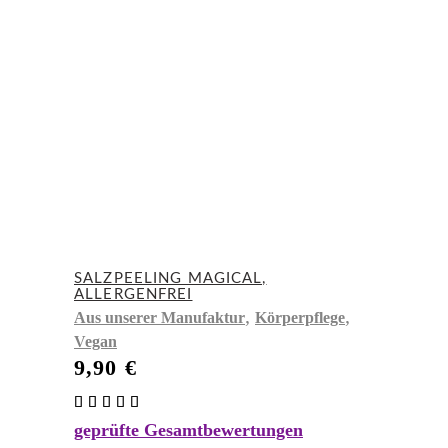
SALZPEELING MAGICAL,
ALLERGENFREI
,
,
Aus unserer Manufaktur
Körperpflege
Vegan
9,90
€
Bewertet
mit
geprüfte Gesamtbewertungen
4.83
von 5