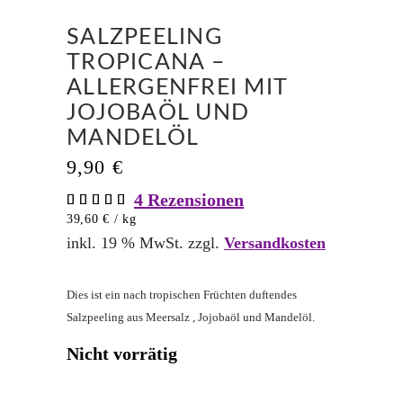
SALZPEELING
TROPICANA –
ALLERGENFREI MIT
JOJOBAÖL UND
MANDELÖL
9,90
€
4
Rezensionen
Bewertet
4
mit
39,60
€
/
kg
5.00
von 5,
inkl. 19 % MwSt.
zzgl.
Versandkosten
basierend
auf
Kundenbewertungen
Dies ist ein nach tropischen Früchten duftendes
Salzpeeling aus Meersalz , Jojobaöl und Mandelöl.
Nicht vorrätig