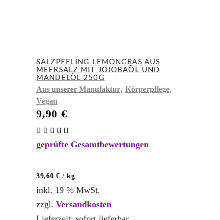
SALZPEELING LEMONGRAS AUS
MEERSALZ MIT JOJOBAÖL UND
MANDELÖL 250G
,
,
Aus unserer Manufaktur
Körperpflege
Vegan
9,90
€
Bewertet
mit
geprüfte Gesamtbewertungen
5.00
von 5
39,60
€
/
kg
inkl. 19 % MwSt.
zzgl.
Versandkosten
Lieferzeit:
sofort lieferbar