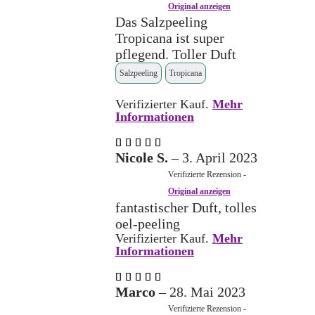
Original anzeigen
Das Salzpeeling
Tropicana ist super
pflegend. Toller Duft
Salzpeeling
Tropicana
Verifizierter Kauf.
Mehr
Informationen
Bewertet
mit
5
Nicole S.
–
3. April 2023
von 5
Verifizierte Rezension -
Original anzeigen
fantastischer Duft, tolles
oel-peeling
Verifizierter Kauf.
Mehr
Informationen
Bewertet
mit
5
Marco
–
28. Mai 2023
von 5
Verifizierte Rezension -