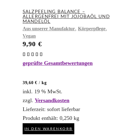
SALZPEELING BALANCE –
ALLERGENFREI MIT JOJOBAÖL UND
MANDELÖL
,
,
Aus unserer Manufaktur
Körperpflege
Vegan
9,90
€
Bewertet
mit
geprüfte Gesamtbewertungen
5.00
von 5
39,60
€
/
kg
inkl. 19 % MwSt.
zzgl.
Versandkosten
Lieferzeit:
sofort lieferbar
Produkt enthält: 0,250
kg
IN DEN WARENKORB