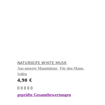
NATURSEIFE WHITE MUSK
,
,
Aus unserer Manufaktur
Für den Mann
Seifen
4,90
€
Bewertet
mit
geprüfte Gesamtbewertungen
5.00
von 5