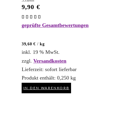
9,90
€
Bewertet
mit
geprüfte Gesamtbewertungen
5.00
von 5
39,60
€
/
kg
inkl. 19 % MwSt.
zzgl.
Versandkosten
Lieferzeit:
sofort lieferbar
Produkt enthält: 0,250
kg
IN DEN WARENKORB