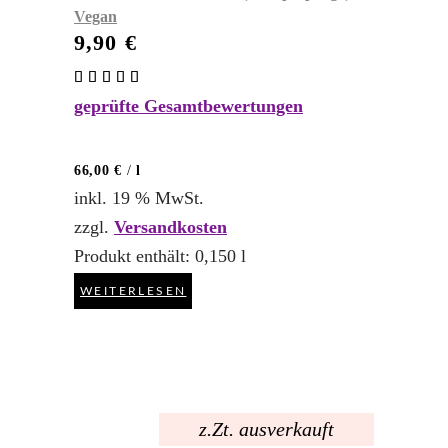
Vegan
9,90
€
Bewertet
mit
geprüfte Gesamtbewertungen
5.00
von 5
66,00
€
/
l
inkl. 19 % MwSt.
zzgl.
Versandkosten
Produkt enthält: 0,150
l
WEITERLESEN
z.Zt. ausverkauft