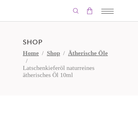
Der Warenkorb ist leer.
SHOP
Home
/
Shop
/
Ätherische Öle
/
Latschenkieferöl naturreines
ätherisches Öl 10ml