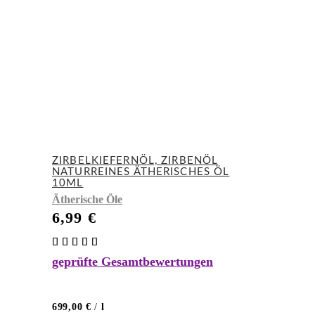
ZIRBELKIEFERNÖL, ZIRBENÖL
NATURREINES ÄTHERISCHES ÖL
10ML
Ätherische Öle
6,99
€
Bewertet
mit
geprüfte Gesamtbewertungen
5.00
von 5
699,00
€
/
l