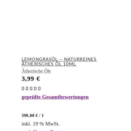
LEMONGRASÖL – NATURREINES
ÄTHERISCHES ÖL 10ML
Ätherische Öle
3,99
€
Bewertet
mit
geprüfte Gesamtbewertungen
5.00
von 5
399,00
€
/
l
inkl. 19 % MwSt.