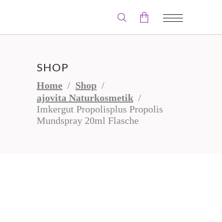
Der Warenkorb ist leer.
SHOP
Home
/
Shop
/
ajovita Naturkosmetik
/
Imkergut Propolisplus Propolis
Mundspray 20ml Flasche