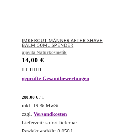
IMKERGUT MÄNNER AFTER SHAVE
BALM 50ML SPENDER
ajovita Naturkosmetik
14,00
€
Bewertet
mit
geprüfte Gesamtbewertungen
5.00
von 5
280,00
€
/
l
inkl. 19 % MwSt.
zzgl.
Versandkosten
Lieferzeit:
sofort lieferbar
Produkt enthält: 0,050
l