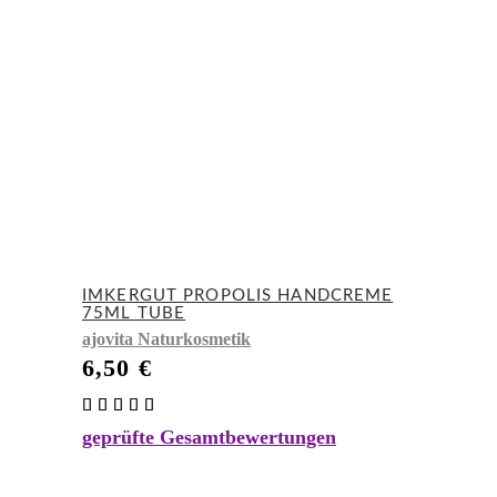
IMKERGUT PROPOLIS HANDCREME
75ML TUBE
ajovita Naturkosmetik
6,50
€
Bewertet
mit
geprüfte Gesamtbewertungen
5.00
von 5