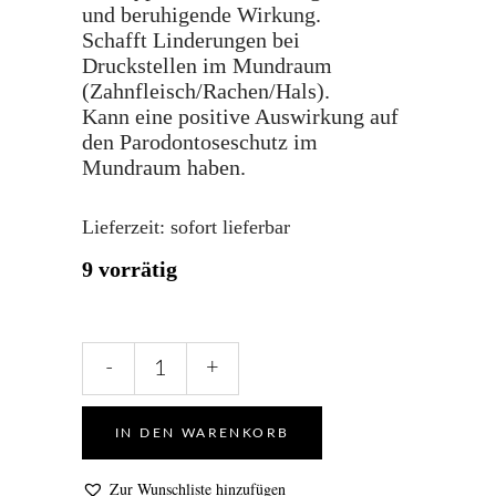
und beruhigende Wirkung.
Schafft Linderungen bei
Druckstellen im Mundraum
(Zahnfleisch/Rachen/Hals).
Kann eine positive Auswirkung auf
den Parodontoseschutz im
Mundraum haben.
Lieferzeit:
sofort lieferbar
9 vorrätig
Imkergut
-
+
Propolisplus
Propolis
Mundspray
IN DEN WARENKORB
20ml
Flasche
Zur Wunschliste hinzufügen