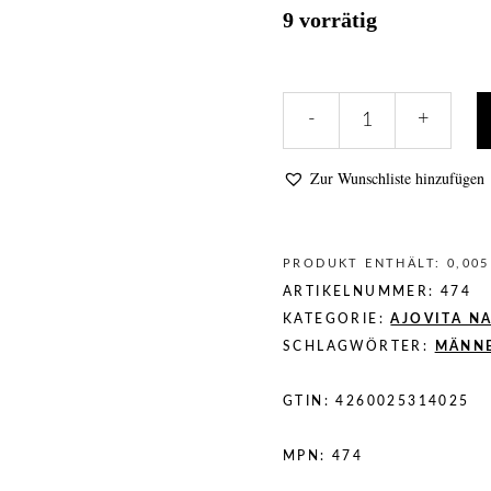
9 vorrätig
Imkergut
-
+
Männer
Pflege
Zur Wunschliste hinzufügen
Creme
5ml
Probe
quantity
PRODUKT ENTHÄLT: 0,00
ARTIKELNUMMER:
474
KATEGORIE:
AJOVITA N
SCHLAGWÖRTER:
MÄNN
GTIN:
4260025314025
MPN:
474