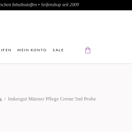
chen Inhaltsstoffen • Seifenshop seit 2009
IFEN
MEIN KONTO
SALE
Der Warenkorb ist leer.
k
/
Imkergut Männer Pflege Creme 5ml Probe