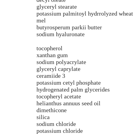
glyceryl stearate
potassium palmitoyl hydrrolyzed wheat 
mel
butyrosperum parkii butter
sodium hyaluronate
tocopherol
xanthan gum
sodium polyacrylate
glyceryl caprylate
ceramiide 3
potassium cetyl phosphate
hydrogenated palm glycerides
tocopheryl acetate
helianthus annuus seed oil
dimethicone
silica
sodium chloride
potassium chloride