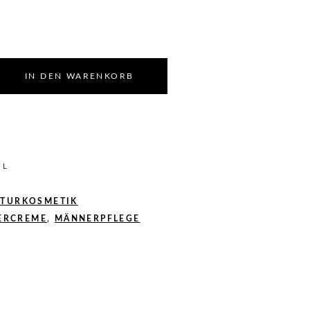
IN DEN WARENKORB
5
L
ATURKOSMETIK
ERCREME
,
MÄNNERPFLEGE