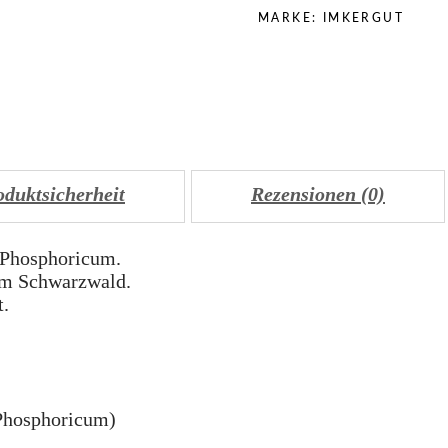
MARKE:
IMKERGUT
oduktsicherheit
Rezensionen (0)
 Phosphoricum.
em Schwarzwald.
t.
 Phosphoricum)