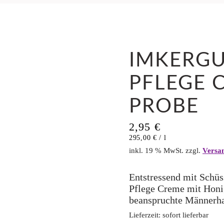
IMKERG
PFLEGE 
PROBE
2,95
€
295,00
€
/
l
inkl. 19 % MwSt.
zzgl.
Versa
Entstressend mit Schü
Pflege Creme mit Honi
beanspruchte Männerha
Lieferzeit:
sofort lieferbar