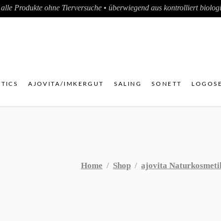
alle Produkte ohne Tierversuche • überwiegend aus kontrolliert biologis
TICS
AJOVITA/IMKERGUT
SALING
SONETT
LOGOSE
Home
/
Shop
/
ajovita Naturkosmeti