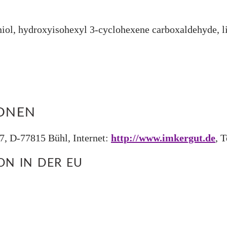
aniol, hydroxyisohexyl 3-cyclohexene carboxaldehyde, li
IONEN
, D-77815 Bühl, Internet:
http://www.imkergut.de
, 
N IN DER EU