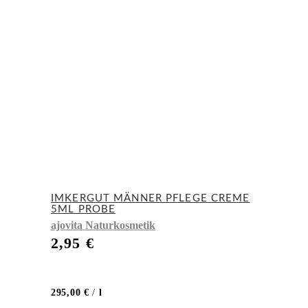
IMKERGUT MÄNNER PFLEGE CREME
5ML PROBE
ajovita Naturkosmetik
2,95
€
295,00
€
/
l