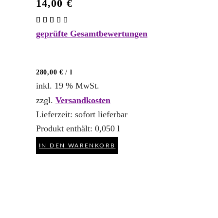
14,00
€
Bewertet
mit
geprüfte Gesamtbewertungen
5.00
von 5
280,00
€
/
l
inkl. 19 % MwSt.
zzgl.
Versandkosten
Lieferzeit:
sofort lieferbar
Produkt enthält: 0,050
l
IN DEN WARENKORB