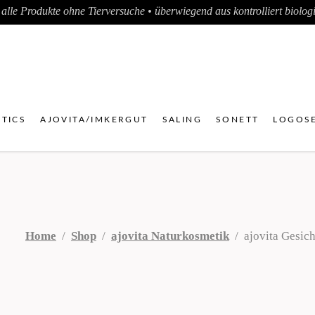
alle Produkte ohne Tierversuche • überwiegend aus kontrolliert biologis
TICS
AJOVITA/IMKERGUT
SALING
SONETT
LOGOSE
Home
/
Shop
/
ajovita Naturkosmetik
/
ajovita Gesic