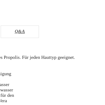
Q&A
es Propolis. Für jeden Hauttyp geeignet.
nigung
t
asser
zwasser
 für den
Vera