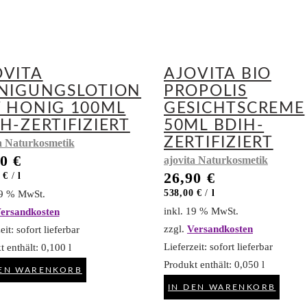
OVITA
AJOVITA BIO
INIGUNGSLOTION
PROPOLIS
T HONIG 100ML
GESICHTSCREME
H-ZERTIFIZIERT
50ML BDIH-
ZERTIFIZIERT
a Naturkosmetik
90
€
ajovita Naturkosmetik
26,90
€
0
€
/
l
538,00
€
/
l
19 % MwSt.
inkl. 19 % MwSt.
ersandkosten
zzgl.
Versandkosten
eit:
sofort lieferbar
Lieferzeit:
sofort lieferbar
t enthält: 0,100
l
Produkt enthält: 0,050
l
DEN WARENKORB
IN DEN WARENKORB