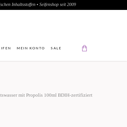
chen Inhaltsstoffen • Seifenshop seit 2009
IFEN
MEIN KONTO
SALE
Der Warenkorb ist leer.
htswasser mit Propolis 100ml BDIH-zertifiziert