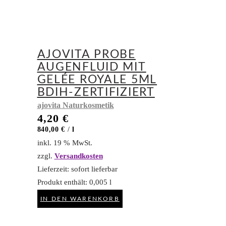
AJOVITA PROBE
AUGENFLUID MIT
GELÉE ROYALE 5ML
BDIH-ZERTIFIZIERT
ajovita Naturkosmetik
4,20
€
840,00
€
/
l
inkl. 19 % MwSt.
zzgl.
Versandkosten
Lieferzeit:
sofort lieferbar
Produkt enthält: 0,005
l
IN DEN WARENKORB