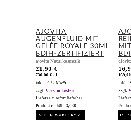
AJOVITA
AJ
AUGENFLUID MIT
RE
GELÉE ROYALE 30ML
MI
BDIH-ZERTIFIZIERT
BDI
ajovita Naturkosmetik
ajovit
21,90
€
16,
730,00
€
/
l
169,0
inkl. 19 % MwSt.
inkl. 
zzgl.
Versandkosten
zzgl.
V
Lieferzeit:
sofort lieferbar
Lieferz
Produkt enthält: 0,030
l
Produk
IN DEN WARENKORB
IN 