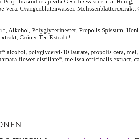
 Propolis sind in ajovita Gesichtswasser u. a. Honig,
e Vera, Orangenblütenwasser, Melissenblätterextrakt,
r*, Alkohol, Polyglycerinester, Propolis Spissum, Hon
xtrakt, Grüner Tee Extrakt*.
* alcohol, polyglyceryl-10 laurate, propolis cera, mel,
amara flower distillate*, melissa officinalis extract, c
IONEN