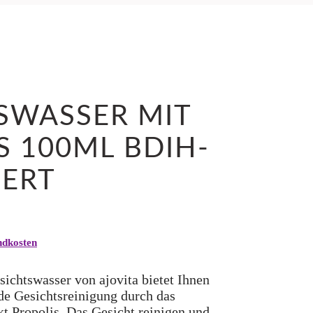
SWASSER MIT
S 100ML BDIH-
IERT
ndkosten
sichtswasser von ajovita bietet Ihnen
nde Gesichtsreinigung durch das
t Propolis. Das Gesicht reinigen und