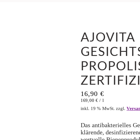
AJOVITA
GESICHT
PROPOLI
ZERTIFIZ
16,90
€
169,00
€
/
l
inkl. 19 % MwSt.
zzgl.
Versa
Das antibakterielles Ge
klärende, desinfiziere
wertvolle Bienenproduk