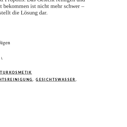
ut bekommen ist nicht mehr schwer –
tellt die Lösung dar.
fügen
0
L
ATURKOSMETIK
HTSREINIGUNG
,
GESICHTSWASSER
,