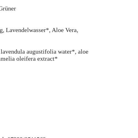
 Grüner
ig, Lavendelwasser*, Aloe Vera,
 lavendula augustifolia water*, aloe
amelia oleifera extract*