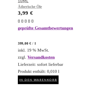
10ML
Ätherische Öle
3,99
€
Bewertet
mit
geprüfte Gesamtbewertungen
5.00
von 5
399,00
€
/
l
inkl. 19 % MwSt.
zzgl.
Versandkosten
Lieferzeit:
sofort lieferbar
Produkt enthält: 0,010
l
IN DEN WARENKORB