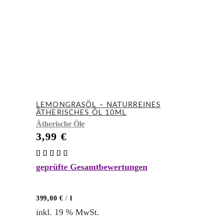
LEMONGRASÖL – NATURREINES
ÄTHERISCHES ÖL 10ML
Ätherische Öle
3,99
€
Bewertet
mit
geprüfte Gesamtbewertungen
5.00
von 5
399,00
€
/
l
inkl. 19 % MwSt.