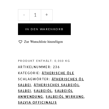
Ätherisches
-
+
Salbeiöl,
10ml,
naturreines
IN DEN WARENKORB
ätherisches
Öl
Zur Wunschliste hinzufügen
quantity
PRODUKT ENTHÄLT: 0,010
KG
ARTIKELNUMMER:
236
KATEGORIE:
ÄTHERISCHE ÖLE
SCHLAGWÖRTER:
ÄTHERISCHES ÖL
SALBEI
,
ÄTHERISCHES SALBEIÖL
,
SALBEI
,
SALBEIÖL
,
SALBEIÖL
ANWENDUNG
,
SALBEIÖL WIRKUNG
,
SALVIA OFFICINALIS