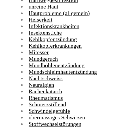
Harnwegdesinfektion
unreine Haut
Hautprobleme (allgemein)
Heiserkeit
Infektionskrankheiten
Insektenstiche
Kehlkopfentzündung
Kehlkopferkrankungen
Mitesser
Mundgeruch
Mundhöhlenentzündung
Mundschleimhautentzündung
Nachtschweiss
Neuralgien
Rachenkatarrh
Rheumatismus
Schmerzstillend
Schwindelgefühle
übermässiges Schwitzen
Stoffwechselstörungen