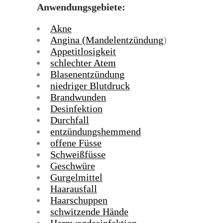
Anwendungsgebiete:
Akne
Angina (Mandelentzündung
)
Appetitlosigkeit
schlechter Atem
Blasenentzündung
niedriger Blutdruck
Brandwunden
Desinfektion
Durchfall
entzündungshemmend
offene Füsse
Schweißfüsse
Geschwüre
Gurgelmittel
Haarausfall
Haarschuppen
schwitzende Hände