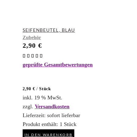
SEIFENBEUTEL, BLAU
Zubehör
2,90
€
Bewertet
mit
geprüfte Gesamtbewertungen
5.00
von 5
2,90
€
/
Stück
inkl. 19 % MwSt.
zzgl.
Versandkosten
Lieferzeit:
sofort lieferbar
Produkt enthält: 1
Stück
IN DEN WARENKORB