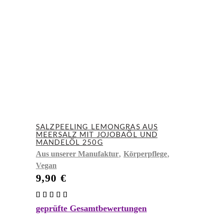
SALZPEELING LEMONGRAS AUS
MEERSALZ MIT JOJOBAÖL UND
MANDELÖL 250G
,
,
Aus unserer Manufaktur
Körperpflege
Vegan
9,90
€
Bewertet
mit
geprüfte Gesamtbewertungen
5.00
von 5