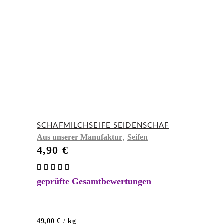
SCHAFMILCHSEIFE SEIDENSCHAF
,
Aus unserer Manufaktur
Seifen
4,90
€
Bewertet
mit
geprüfte Gesamtbewertungen
5.00
von 5
49,00
€
/
kg