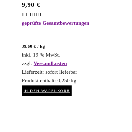
9,90
€
Bewertet
mit
geprüfte Gesamtbewertungen
5.00
von 5
39,60
€
/
kg
inkl. 19 % MwSt.
zzgl.
Versandkosten
Lieferzeit:
sofort lieferbar
Produkt enthält: 0,250
kg
IN DEN WARENKORB