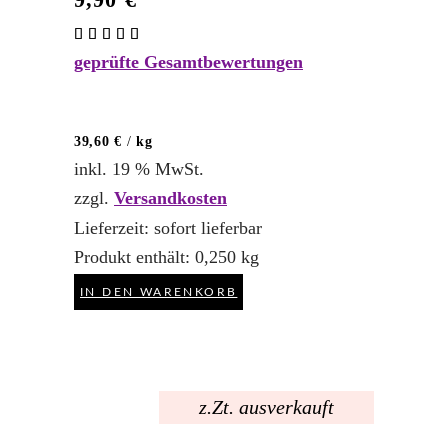
Bewertet
mit
geprüfte Gesamtbewertungen
5.00
von 5
39,60
€
/
kg
inkl. 19 % MwSt.
zzgl.
Versandkosten
Lieferzeit:
sofort lieferbar
Produkt enthält: 0,250
kg
IN DEN WARENKORB
z.Zt. ausverkauft