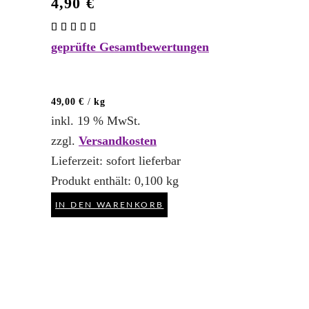
4,90
€
Bewertet
mit
geprüfte Gesamtbewertungen
5.00
von 5
49,00
€
/
kg
inkl. 19 % MwSt.
zzgl.
Versandkosten
Lieferzeit:
sofort lieferbar
Produkt enthält: 0,100
kg
IN DEN WARENKORB