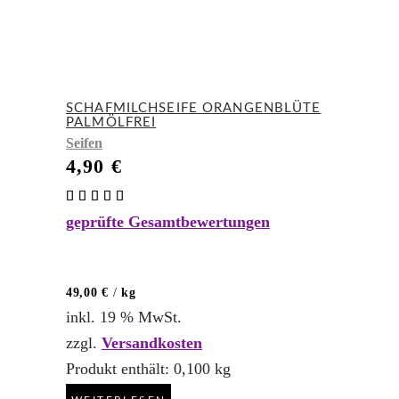
SCHAFMILCHSEIFE ORANGENBLÜTE
PALMÖLFREI
Seifen
4,90
€
Bewertet
mit
geprüfte Gesamtbewertungen
5.00
von 5
49,00
€
/
kg
inkl. 19 % MwSt.
zzgl.
Versandkosten
Produkt enthält: 0,100
kg