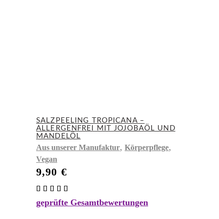
SALZPEELING TROPICANA –
ALLERGENFREI MIT JOJOBAÖL UND
MANDELÖL
,
,
Aus unserer Manufaktur
Körperpflege
Vegan
9,90
€
Bewertet
mit
geprüfte Gesamtbewertungen
5.00
von 5