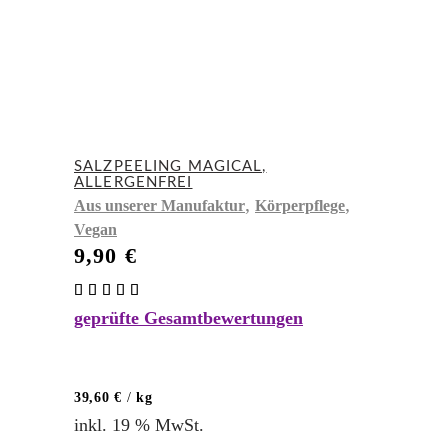
SALZPEELING MAGICAL,
ALLERGENFREI
,
,
Aus unserer Manufaktur
Körperpflege
Vegan
9,90
€
Bewertet
mit
geprüfte Gesamtbewertungen
4.83
von 5
39,60
€
/
kg
inkl. 19 % MwSt.