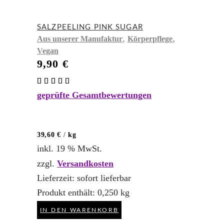
SALZPEELING PINK SUGAR
,
,
Aus unserer Manufaktur
Körperpflege
Vegan
9,90
€
Bewertet
mit
geprüfte Gesamtbewertungen
5.00
von 5
39,60
€
/
kg
inkl. 19 % MwSt.
zzgl.
Versandkosten
Lieferzeit:
sofort lieferbar
Produkt enthält: 0,250
kg
IN DEN WARENKORB