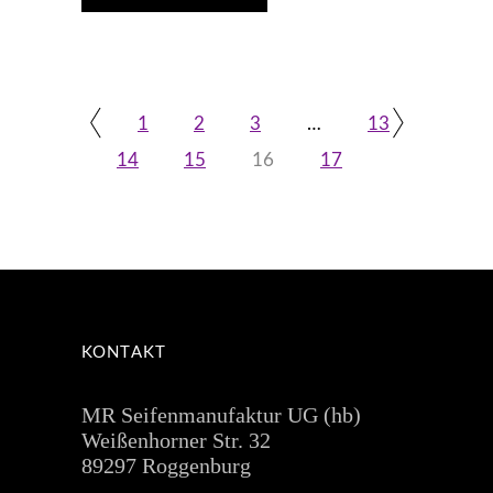
1
2
3
…
13
14
15
16
17
KONTAKT
MR Seifenmanufaktur UG (hb)
Weißenhorner Str. 32
89297 Roggenburg