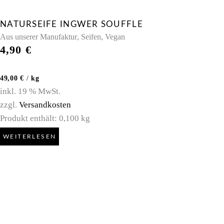
NATURSEIFE INGWER SOUFFLE
,
,
Aus unserer Manufaktur
Seifen
Vegan
4,90
€
49,00
€
/
kg
inkl. 19 % MwSt.
zzgl.
Versandkosten
Produkt enthält: 0,100
kg
WEITERLESEN