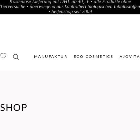
Kostenlose Lieferung mit DHL ab 40,- € • alle Produkte ohne
Tierversuche • überwiegend aus kontrolliert biologischen Inhaltsstoffen
• Seifenshop seit 2009
MANUFAKTUR
ECO COSMETICS
AJOVIT
SHOP