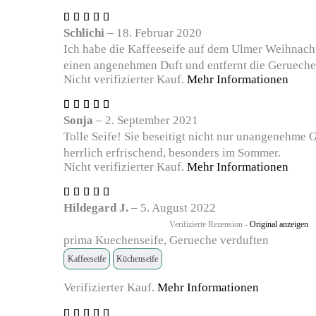
Bewertet
mit
5
Schlichi
–
18. Februar 2020
von 5
Ich habe die Kaffeeseife auf dem Ulmer Weihnachtsm
einen angenehmen Duft und entfernt die Gerueche e
Nicht verifizierter Kauf.
Mehr Informationen
Bewertet
mit
5
Sonja
–
2. September 2021
von 5
Tolle Seife! Sie beseitigt nicht nur unangenehme 
herrlich erfrischend, besonders im Sommer.
Nicht verifizierter Kauf.
Mehr Informationen
Bewertet
mit
5
Hildegard J.
–
5. August 2022
von 5
Verifizierte Rezension -
Original anzeigen
prima Kuechenseife, Gerueche verduften
Kaffeeseife
Küchenseife
Verifizierter Kauf.
Mehr Informationen
Bewertet