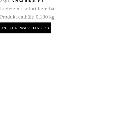
zzgl.
Versandkosten
Lieferzeit:
sofort lieferbar
Produkt enthält: 0,100
kg
IN DEN WARENKORB