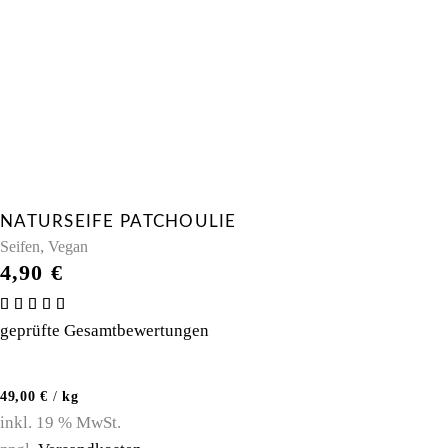
NATURSEIFE PATCHOULIE
,
Seifen
Vegan
4,90
€
Bewertet
mit
geprüfte Gesamtbewertungen
5.00
von 5
49,00
€
/
kg
inkl. 19 % MwSt.