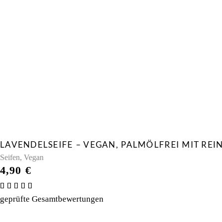
LAVENDELSEIFE – VEGAN, PALMÖLFREI MIT RE
,
Seifen
Vegan
4,90
€
Bewertet
mit
geprüfte Gesamtbewertungen
4.80
von 5