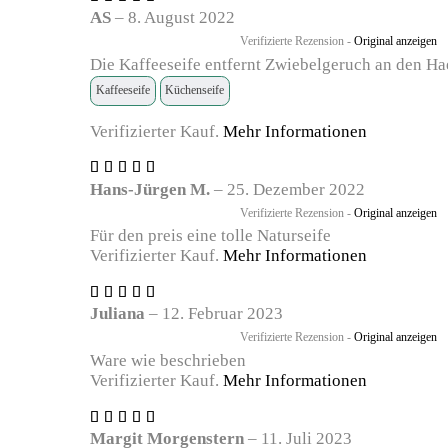
mit
5
AS
–
8. August 2022
von 5
Verifizierte Rezension -
Original anzeigen
Die Kaffeeseife entfernt Zwiebelgeruch an den Hae
Kaffeeseife
Küchenseife
Verifizierter Kauf.
Mehr Informationen
Bewertet
mit
5
Hans-Jürgen M.
–
25. Dezember 2022
von 5
Verifizierte Rezension -
Original anzeigen
Für den preis eine tolle Naturseife
Verifizierter Kauf.
Mehr Informationen
Bewertet
mit
5
Juliana
–
12. Februar 2023
von 5
Verifizierte Rezension -
Original anzeigen
Ware wie beschrieben
Verifizierter Kauf.
Mehr Informationen
Bewertet
mit
5
Margit Morgenstern
–
11. Juli 2023
von 5