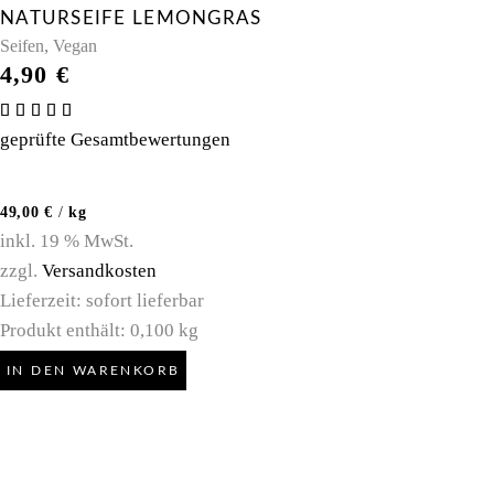
NATURSEIFE LEMONGRAS
,
Seifen
Vegan
4,90
€
Bewertet
mit
geprüfte Gesamtbewertungen
5.00
von 5
49,00
€
/
kg
inkl. 19 % MwSt.
zzgl.
Versandkosten
Lieferzeit:
sofort lieferbar
Produkt enthält: 0,100
kg
IN DEN WARENKORB