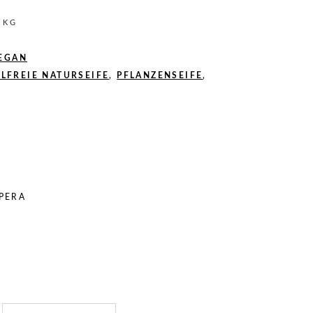
0
KG
EGAN
LFREIE NATURSEIFE
,
PFLANZENSEIFE
,
PERA