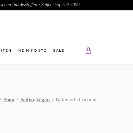
chen Inhaltsstoffen • Seifenshop seit 2009
IFEN
MEIN KONTO
SALE
Der Warenkorb ist leer.
,
/
Shop
/
Seifen
Vegan
/
Naturseife Coconut