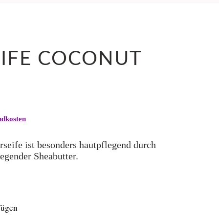
IFE COCONUT
ndkosten
gen
rseife ist besonders hautpflegend durch
legender Sheabutter.
fügen