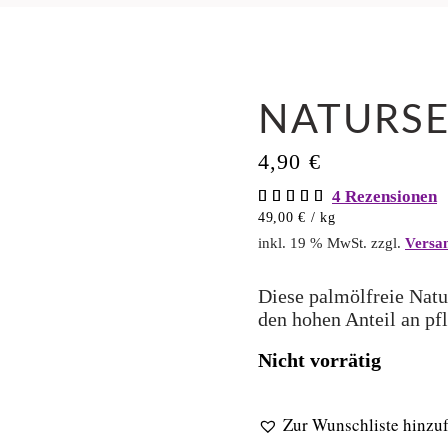
NATURSE
4,90
€
4
Rezensionen
Bewertet
4
mit
49,00
€
/
kg
5.00
von 5,
inkl. 19 % MwSt.
zzgl.
Versa
basierend
auf
Kundenbewertun
Diese palmölfreie Natu
den hohen Anteil an pf
Nicht vorrätig
Zur Wunschliste hinzu