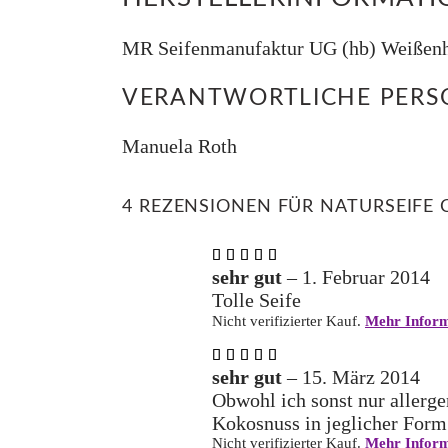
MR Seifenmanufaktur UG (hb) Weißenho
VERANTWORTLICHE PERSO
Manuela Roth
4 REZENSIONEN FÜR
NATURSEIFE
Bewertet
mit
5
sehr gut
–
1. Februar 2014
von 5
Tolle Seife
Nicht verifizierter Kauf.
Mehr Inform
Bewertet
mit
5
sehr gut
–
15. März 2014
von 5
Obwohl ich sonst nur allergen
Kokosnuss in jeglicher Form
Nicht verifizierter Kauf.
Mehr Inform