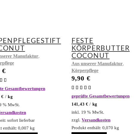
PPENPFLEGESTIFT
FESTE
CONUT
KÖRPERBUTTER
COCONUT
,
nserer Manufaktur
rpflege
,
Aus unserer Manufaktur
0
€
Körperpflege
9,90
€
Bewertet
Bewertet
fte Gesamtbewertungen
0
mit
 5
geprüfte Gesamtbewertungen
5.00
0
€
/
kg
von 5
141,43
€
/
kg
19 % MwSt.
inkl. 19 % MwSt.
ersandkosten
zzgl.
Versandkosten
eit:
sofort lieferbar
Produkt enthält: 0,070
kg
t enthält: 0,007
kg