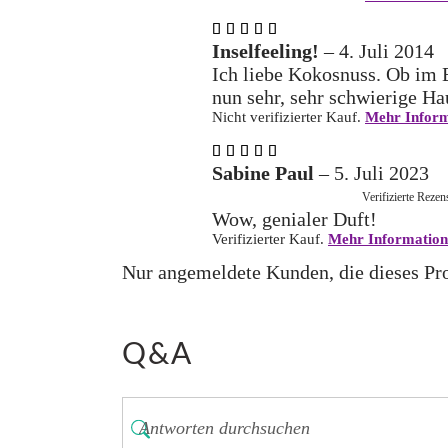
Bewertet
mit
5
Inselfeeling!
–
4. Juli 2014
von 5
Ich liebe Kokosnuss. Ob im E
nun sehr, sehr schwierige Hau
Nicht verifizierter Kauf.
Mehr Inform
Bewertet
mit
5
Sabine Paul
–
5. Juli 2023
von 5
Verifizierte Rezen
Wow, genialer Duft!
Verifizierter Kauf.
Mehr Information
Nur angemeldete Kunden, die dieses Pro
Q&A