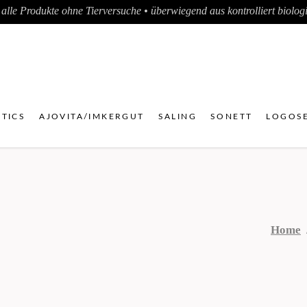
alle Produkte ohne Tierversuche • überwiegend aus kontrolliert biologis
TICS
AJOVITA/IMKERGUT
SALING
SONETT
LOGOSE
Home