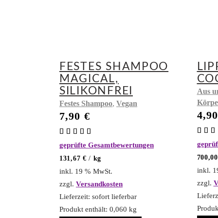
FESTES SHAMPOO
LI
MAGICAL,
CO
SILIKONFREI
Aus u
Körpe
,
Festes Shampoo
Vegan
4,9
7,90
€
Bewertet
mit
mit
geprü
geprüfte Gesamtbewertungen
4.5
4.97
von
von 5
700,0
131,67
€
/
kg
inkl. 
inkl. 19 % MwSt.
zzgl.
V
zzgl.
Versandkosten
Lieferz
Lieferzeit:
sofort lieferbar
Produk
Produkt enthält: 0,060
kg