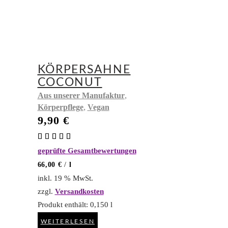
KÖRPERSAHNE
COCONUT
,
Aus unserer Manufaktur
,
Körperpflege
Vegan
9,90
€
Bewertet
mit
geprüfte Gesamtbewertungen
5.00
von 5
66,00
€
/
l
inkl. 19 % MwSt.
zzgl.
Versandkosten
Produkt enthält: 0,150
l
WEITERLESEN