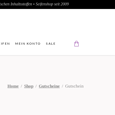
chen Inhaltsstoffen • Seifenshop seit 2009
IFEN
MEIN KONTO
SALE
Der Warenkorb ist leer.
Home
/
Shop
/
Gutscheine
/
Gutschein