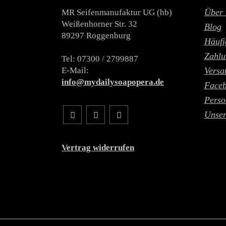
Über 
MR Seifenmanufaktur UG (hb)
Weißenhorner Str. 32
Blog
89297 Roggenburg
Häufi
Zahlu
Tel: 07300 / 2799887
E-Mail:
Versa
info@mydailysoapopera.de
Face
Perso
Unser
Vertrag widerrufen