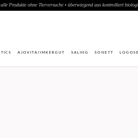
alle Produkte ohne Tierversuche • überwiegend aus kontrolliert biologis
TICS
AJOVITA/IMKERGUT
SALING
SONETT
LOGOSE