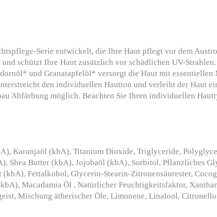
chtspflege-Serie entwickelt, die Ihre Haut pflegt vor dem Aust
 und schützt Ihre Haut zusätzlich vor schädlichen UV-Strahlen.
ornöl* und Granatapfelöl* versorgt die Haut mit essentiellen 
terstreicht den individuellen Hautton und verleiht der Haut ei
Anbau Abfärbung möglich. Beachten Sie Ihren individuellen Ha
), Karanjaöl (kbA), Titanium Dioxide, Triglyceride, Polyglyc
A), Shea Butter (kbA), Jojobaöl (kbA), Sorbitol, Pflanzliches Gl
t (kbA), Fettalkohol, Glycerin-Stearin-Zitronensäurester, Coco
kbA), Macadamia Öl , Natürlicher Feuchtigkeitsfaktor, Xanthan,
ist, Mischung ätherischer Öle, Limonene, Linalool, Citronello