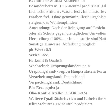
Rechtlicher Status:
Kosmetikum
Besonderheiten:
. CO2-neutral produziert . O
Lichtschutzfiltern . Wasserfest . Inhaltsstof
Paraben frei . Ohne genmanipulierte Organisme
steigern das Wohlempfinden
Anwendung:
Nach der Reinigung auf Gesicht
oder als Schutz gegen die täglichen Umweltei
Herstellung:
100% der Inhaltsstoffe sind Nat
Sonstige Hinweise:
Abfärbung möglich.
ph-Wert:
6,5
Serie:
Face
Herkunft & Qualität
Wechselnde Ursprungsländer:
nein
Ursprungsland/ -region Hauptzutaten:
Portu
Verarbeitungsland:
Deutschland
Verpackungsland:
Deutschland
Bio-Erzeugnis:
ja
Öko-Kontrollstelle:
DE-ÖKO-024
Weitere Qualitätskriterien und Labels:
the 
Klimaschutz:
CO2 neutral produziert