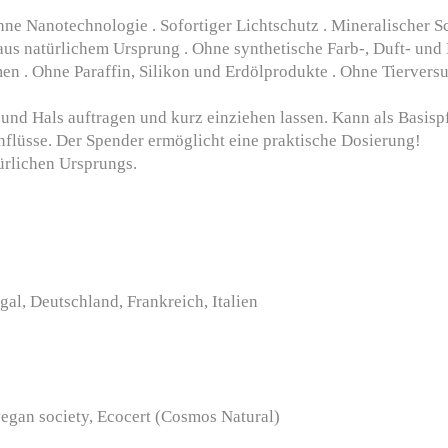
hne Nanotechnologie . Sofortiger Lichtschutz . Mineralischer S
fe aus natürlichem Ursprung . Ohne synthetische Farb-, Duft- un
n . Ohne Paraffin, Silikon und Erdölprodukte . Ohne Tierversuc
 und Hals auftragen und kurz einziehen lassen. Kann als Basi
nflüsse. Der Spender ermöglicht eine praktische Dosierung!
ürlichen Ursprungs.
gal, Deutschland, Frankreich, Italien
vegan society, Ecocert (Cosmos Natural)