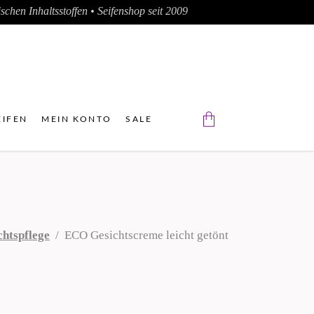
chen Inhaltsstoffen • Seifenshop seit 2009
IFEN
MEIN KONTO
SALE
Der Warenkorb ist leer.
chtspflege
/
ECO Gesichtscreme leicht getönt