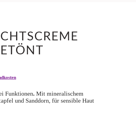
ICHTSCREME
GETÖNT
icher
tueller
eis
:
ndkosten
,35 €.
ei Funktionen
.
Mit mineralischem
tapfel und Sanddorn, für sensible Haut