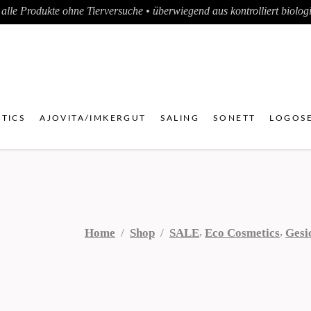
alle Produkte ohne Tierversuche • überwiegend aus kontrolliert biologis
TICS
AJOVITA/IMKERGUT
SALING
SONETT
LOGOSE
,
,
Home
/
Shop
/
SALE
Eco Cosmetics
Gesi