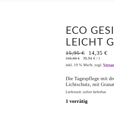
ECO GES
LEICHT 
Ursprüngl
Ak
15,95
€
14,35
€
Preis
Pr
319,00
€
30,94
€
/
l
war:
ist
inkl. 19 % MwSt.
zzgl.
Versa
15,95 €
14
Die Tagespflege mit dr
Lichtschutz, mit Grana
Lieferzeit:
sofort lieferbar
1 vorrätig