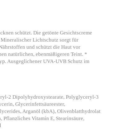
rocknen schützt. Die getönte Gesichtscreme
 Mineralischer Lichtschutz sorgt für
Nährstoffen und schützt die Haut vor
nen natürlichen, ebenmäßigeren Teint. *
uttyp. Ausgeglichener UVA-UVB Schutz im
eryl-2 Dipolyhydroxystearate, Polyglyceryl-3
ycerin, Glycerinfettsäureester,
glycerides, Arganöl (kbA), Olivenblatthydrolat
 Pflanzliches Vitamin E, Stearinsäure,
l