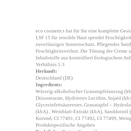
eco cosmetics hat für Sie eine komplette Gesi
LSF 15 für sensible Haut spendet Feuchtigkeit
zuverlässigen Sonnenschutz. Pflegendes Sandd
Feuchtigkeitsverlust. Die Tönung der Creme un
Inhaltstoffe aus kontrolliert biologischem 
Verhältnis 1:3
Herkunft:
Deutschland (DE)
Ingredients:
Wässrig-alkoholischer Granatapfelauszug (kbA
Diisostearate, Hydriertes Lecithin, Sojaöl (kb
Glycerinfettsäureester, Granatapfel – Hydrola
(kbA) , Weinblatt-Extrakt (kbA), Sanddornöl (
Korund, CI 77491, CI 77492, CI 77499, Weinge
Produktspezifische Angaben