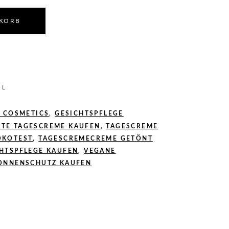
NKORB
0
L
 COSMETICS
,
GESICHTSPFLEGE
TE TAGESCREME KAUFEN
,
TAGESCREME
ÖKOTEST
,
TAGESCREMECREME GETÖNT
HTSPFLEGE KAUFEN
,
VEGANE
SONNENSCHUTZ KAUFEN