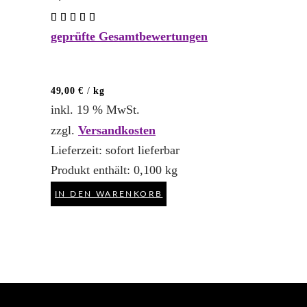
Bewertet
mit
geprüfte Gesamtbewertungen
5.00
von 5
49,00
€
/
kg
inkl. 19 % MwSt.
zzgl.
Versandkosten
Lieferzeit:
sofort lieferbar
Produkt enthält: 0,100
kg
IN DEN WARENKORB