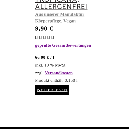
ALLERGENFREI
,
Aus unserer Manufaktur
,
Körperpflege
Vegan
9,90
€
Bewertet
mit
geprüfte Gesamtbewertungen
5.00
von 5
66,00
€
/
l
inkl. 19 % MwSt.
zzgl.
Versandkosten
Produkt enthält: 0,150
l
WEITERLESEN