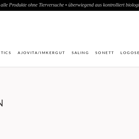
alle Produkte ohne Tierversuche • überwiegend aus kontrolliert biologis
TICS
AJOVITA/IMKERGUT
SALING
SONETT
LOGOSE
N