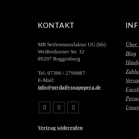
KONTAKT
IN
Über 
MR Seifenmanufaktur UG (hb)
Weißenhorner Str. 32
Blog
89297 Roggenburg
Häufi
Zahlu
Tel: 07300 / 2799887
E-Mail:
Versa
info@mydailysoapopera.de
Face
Perso
Unser
Vertrag widerrufen