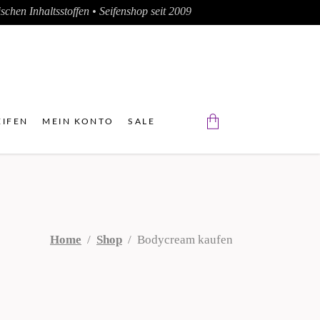
chen Inhaltsstoffen • Seifenshop seit 2009
IFEN
MEIN KONTO
SALE
Der Warenkorb ist leer.
Home
/
Shop
/
Bodycream kaufen