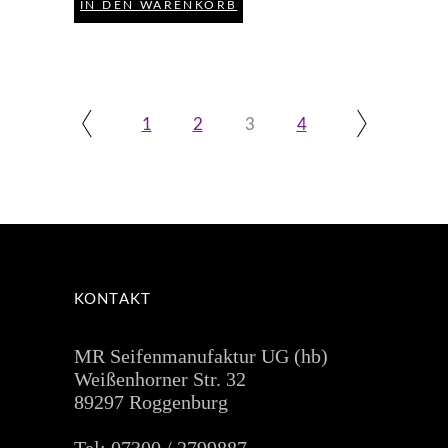
IN DEN WARENKORB
1
2
3
4
KONTAKT
MR Seifenmanufaktur UG (hb)
Weißenhorner Str. 32
89297 Roggenburg
Tel: 07300 / 2799887