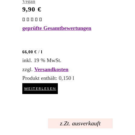
Vegan
9,90
€
Bewertet
mit
geprüfte Gesamtbewertungen
5.00
von 5
66,00
€
/
l
inkl. 19 % MwSt.
zzgl.
Versandkosten
Produkt enthält: 0,150
l
WEITERLESEN
z.Zt. ausverkauft