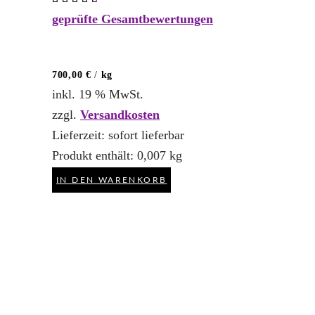
mit
geprüfte Gesamtbewertungen
4.50
von 5
700,00
€
/
kg
inkl. 19 % MwSt.
zzgl.
Versandkosten
Lieferzeit:
sofort lieferbar
Produkt enthält: 0,007
kg
IN DEN WARENKORB