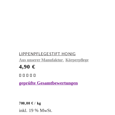
LIPPENPFLEGESTIFT HONIG
,
Aus unserer Manufaktur
Körperpflege
4,90
€
Bewertet
mit
geprüfte Gesamtbewertungen
5.00
von 5
700,00
€
/
kg
inkl. 19 % MwSt.