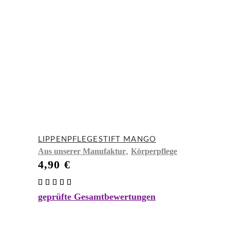
LIPPENPFLEGESTIFT MANGO
,
Aus unserer Manufaktur
Körperpflege
4,90
€
Bewertet
mit
geprüfte Gesamtbewertungen
5.00
von 5