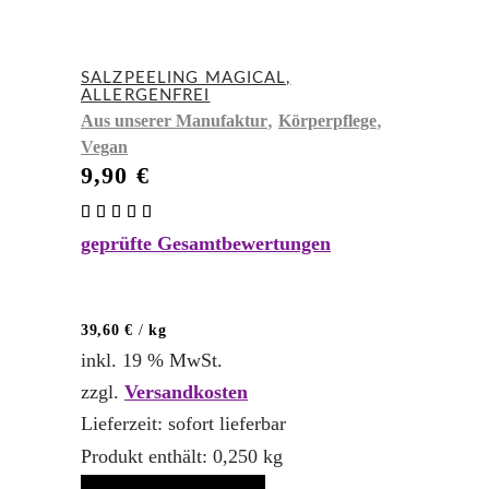
SALZPEELING MAGICAL,
ALLERGENFREI
,
,
Aus unserer Manufaktur
Körperpflege
Vegan
9,90
€
Bewertet
mit
geprüfte Gesamtbewertungen
4.83
von 5
39,60
€
/
kg
inkl. 19 % MwSt.
zzgl.
Versandkosten
Lieferzeit:
sofort lieferbar
Produkt enthält: 0,250
kg