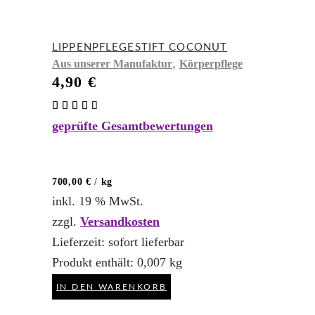
LIPPENPFLEGESTIFT COCONUT
,
Aus unserer Manufaktur
Körperpflege
4,90
€
Bewertet
mit
geprüfte Gesamtbewertungen
4.50
von 5
700,00
€
/
kg
inkl. 19 % MwSt.
zzgl.
Versandkosten
Lieferzeit:
sofort lieferbar
Produkt enthält: 0,007
kg
IN DEN WARENKORB