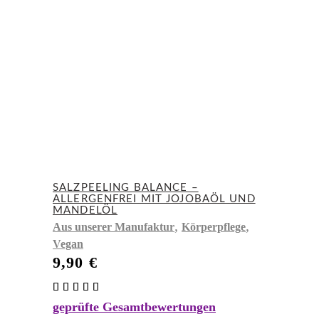
SALZPEELING BALANCE –
ALLERGENFREI MIT JOJOBAÖL UND
MANDELÖL
,
,
Aus unserer Manufaktur
Körperpflege
Vegan
9,90
€
Bewertet
mit
geprüfte Gesamtbewertungen
5.00
von 5