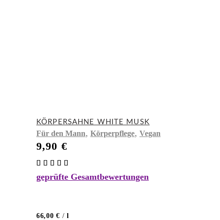
KÖRPERSAHNE WHITE MUSK
,
,
Für den Mann
Körperpflege
Vegan
9,90
€
Bewertet
mit
geprüfte Gesamtbewertungen
5.00
von 5
66,00
€
/
l