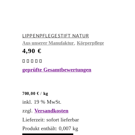
LIPPENPFLEGESTIFT NATUR
,
Aus unserer Manufaktur
Körperpflege
4,90
€
Bewertet
mit
geprüfte Gesamtbewertungen
5.00
von 5
700,00
€
/
kg
inkl. 19 % MwSt.
zzgl.
Versandkosten
Lieferzeit:
sofort lieferbar
Produkt enthält: 0,007
kg