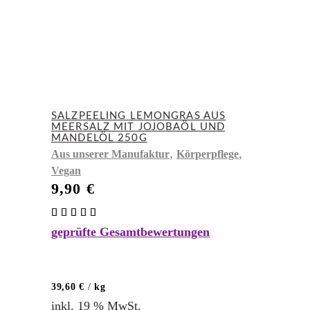
SALZPEELING LEMONGRAS AUS
MEERSALZ MIT JOJOBAÖL UND
MANDELÖL 250G
,
,
Aus unserer Manufaktur
Körperpflege
Vegan
9,90
€
Bewertet
mit
geprüfte Gesamtbewertungen
5.00
von 5
39,60
€
/
kg
inkl. 19 % MwSt.