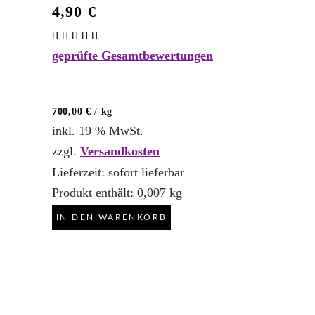
4,90
€
Bewertet
mit
geprüfte Gesamtbewertungen
5.00
von 5
700,00
€
/
kg
inkl. 19 % MwSt.
zzgl.
Versandkosten
Lieferzeit:
sofort lieferbar
Produkt enthält: 0,007
kg
IN DEN WARENKORB