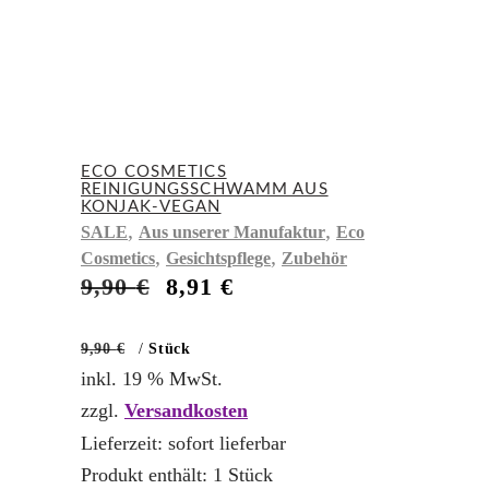
ECO COSMETICS
REINIGUNGSSCHWAMM AUS
KONJAK-VEGAN
,
,
SALE
Aus unserer Manufaktur
Eco
,
,
Cosmetics
Gesichtspflege
Zubehör
Ursprünglicher
Aktueller
9,90
€
8,91
€
Preis
Preis
war:
ist:
9,90
€
/
Stück
9,90 €
8,91 €.
inkl. 19 % MwSt.
zzgl.
Versandkosten
Lieferzeit:
sofort lieferbar
Produkt enthält: 1
Stück