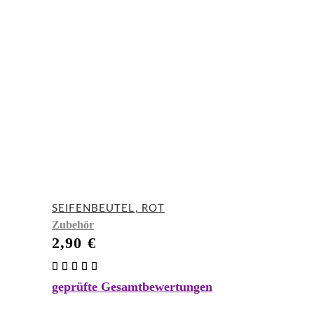
SEIFENBEUTEL, ROT
Zubehör
2,90
€
Bewertet
mit
geprüfte Gesamtbewertungen
5.00
von 5