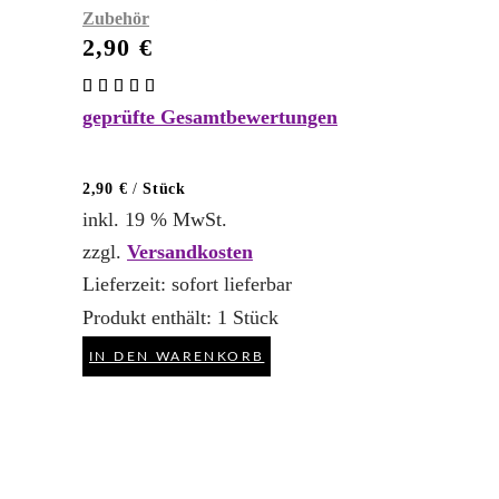
Zubehör
2,90
€
Bewertet
mit
geprüfte Gesamtbewertungen
5.00
von 5
2,90
€
/
Stück
inkl. 19 % MwSt.
zzgl.
Versandkosten
Lieferzeit:
sofort lieferbar
Produkt enthält: 1
Stück
IN DEN WARENKORB