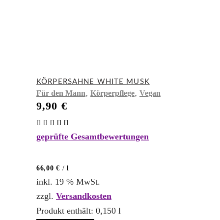
KÖRPERSAHNE WHITE MUSK
,
,
Für den Mann
Körperpflege
Vegan
9,90
€
Bewertet
mit
geprüfte Gesamtbewertungen
5.00
von 5
66,00
€
/
l
inkl. 19 % MwSt.
zzgl.
Versandkosten
Produkt enthält: 0,150
l