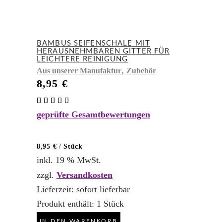
BAMBUS SEIFENSCHALE MIT
HERAUSNEHMBAREN GITTER FÜR
LEICHTERE REINIGUNG
,
Aus unserer Manufaktur
Zubehör
8,95
€
Bewertet
mit
geprüfte Gesamtbewertungen
5.00
von 5
8,95
€
/
Stück
inkl. 19 % MwSt.
zzgl.
Versandkosten
Lieferzeit:
sofort lieferbar
Produkt enthält: 1
Stück
IN DEN WARENKORB