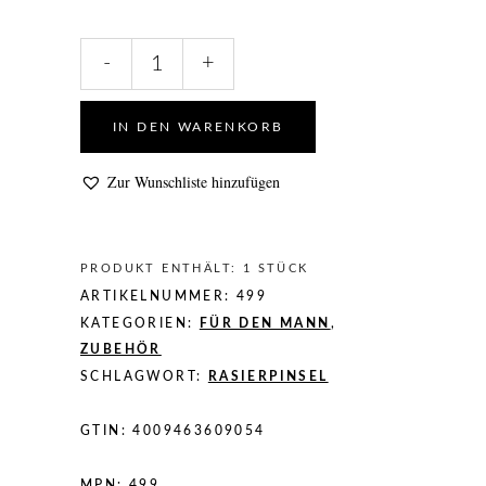
Veganer
-
+
Rasierpinsel
mit
massivem
IN DEN WARENKORB
Holzgriff
quantity
Zur Wunschliste hinzufügen
PRODUKT ENTHÄLT: 1
STÜCK
ARTIKELNUMMER:
499
KATEGORIEN:
FÜR DEN MANN
,
ZUBEHÖR
SCHLAGWORT:
RASIERPINSEL
GTIN:
4009463609054
MPN:
499