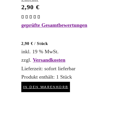
2,90
€
Bewertet
mit
geprüfte Gesamtbewertungen
5.00
von 5
2,90
€
/
Stück
inkl. 19 % MwSt.
zzgl.
Versandkosten
Lieferzeit:
sofort lieferbar
Produkt enthält: 1
Stück
IN DEN WARENKORB