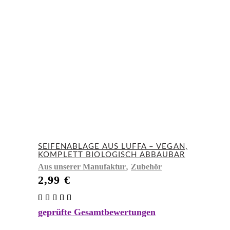
SEIFENABLAGE AUS LUFFA – VEGAN,
KOMPLETT BIOLOGISCH ABBAUBAR
,
Aus unserer Manufaktur
Zubehör
2,99
€
Bewertet
mit
geprüfte Gesamtbewertungen
5.00
von 5