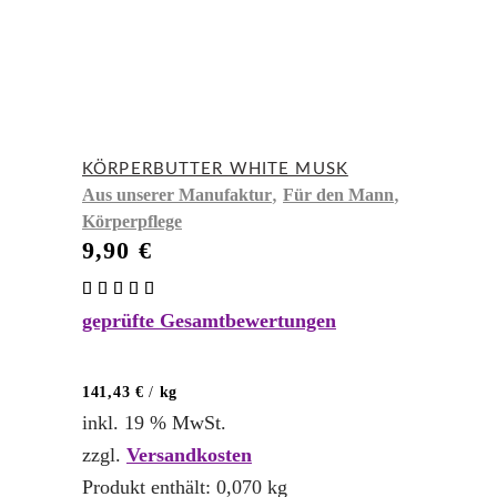
KÖRPERBUTTER WHITE MUSK
,
,
Aus unserer Manufaktur
Für den Mann
Körperpflege
9,90
€
Bewertet
mit
geprüfte Gesamtbewertungen
5.00
von 5
141,43
€
/
kg
inkl. 19 % MwSt.
zzgl.
Versandkosten
Produkt enthält: 0,070
kg