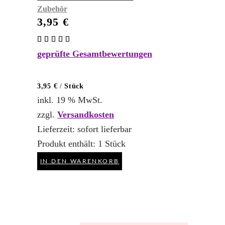
Zubehör
3,95
€
Bewertet
mit
geprüfte Gesamtbewertungen
5.00
von 5
3,95
€
/
Stück
inkl. 19 % MwSt.
zzgl.
Versandkosten
Lieferzeit:
sofort lieferbar
Produkt enthält: 1
Stück
IN DEN WARENKORB