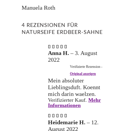
Manuela Roth
4 REZENSIONEN FÜR
NATURSEIFE ERDBEER-SAHNE
Bewertet
mit
5
Anna H.
–
3. August
von 5
2022
Verifizierte Rezension -
Original anzeigen
Mein absoluter
Lieblingsduft. Koennt
mich darin waelzen.
Verifizierter Kauf.
Mehr
Informationen
Bewertet
mit
5
Heidemarie H.
–
12.
von 5
August 2022