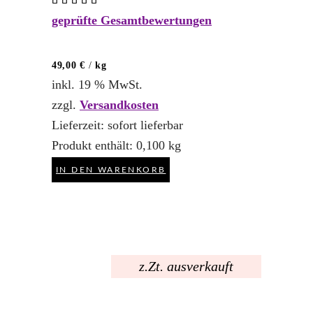
Bewertet
mit
geprüfte Gesamtbewertungen
5.00
von 5
49,00
€
/
kg
inkl. 19 % MwSt.
zzgl.
Versandkosten
Lieferzeit:
sofort lieferbar
Produkt enthält: 0,100
kg
IN DEN WARENKORB
z.Zt. ausverkauft