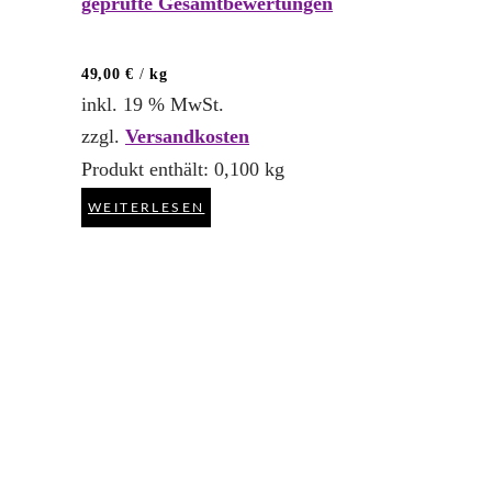
geprüfte Gesamtbewertungen
5.00
von 5
49,00
€
/
kg
inkl. 19 % MwSt.
zzgl.
Versandkosten
Produkt enthält: 0,100
kg
WEITERLESEN