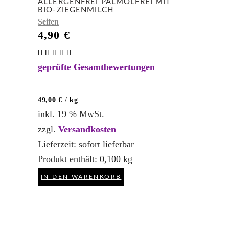
ALLERGENFREI PALMÖLFREI MIT
BIO-ZIEGENMILCH
Seifen
4,90
€
Bewertet
mit
geprüfte Gesamtbewertungen
5.00
von 5
49,00
€
/
kg
inkl. 19 % MwSt.
zzgl.
Versandkosten
Lieferzeit:
sofort lieferbar
Produkt enthält: 0,100
kg
IN DEN WARENKORB