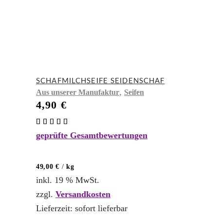
SCHAFMILCHSEIFE SEIDENSCHAF
,
Aus unserer Manufaktur
Seifen
4,90
€
Bewertet
mit
geprüfte Gesamtbewertungen
5.00
von 5
49,00
€
/
kg
inkl. 19 % MwSt.
zzgl.
Versandkosten
Lieferzeit:
sofort lieferbar