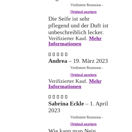
Verifizierte Rezension -
Original anzeigen
Die Seife ist sehr
pflegend und der Duft ist
unbeschreiblich lecker.
Verifizierter Kauf.
Mehr
Informationen
Bewertet
mit
5
Andrea
–
19. März 2023
von 5
Verifizierte Rezension -
Original anzeigen
Verifizierter Kauf.
Mehr
Informationen
Bewertet
mit
5
Sabrina Eckle
–
1. April
von 5
2023
Verifizierte Rezension -
Original anzeigen
Wie kann man Nein