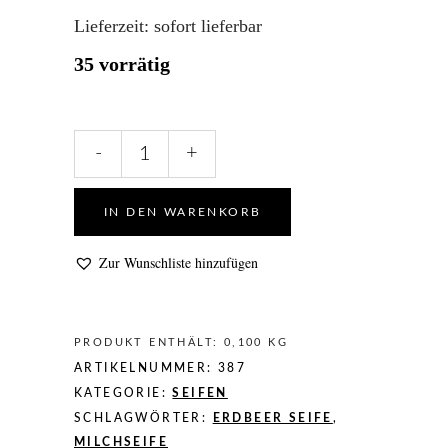
Lieferzeit:
sofort lieferbar
35 vorrätig
Naturseife
-
+
Erdbeer-
Sahne
quantity
IN DEN WARENKORB
Zur Wunschliste hinzufügen
PRODUKT ENTHÄLT: 0,100
KG
ARTIKELNUMMER:
387
KATEGORIE:
SEIFEN
SCHLAGWÖRTER:
ERDBEER SEIFE
,
MILCHSEIFE