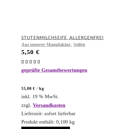
STUTENMILCHSEIFE, ALLERGENFREI
,
Aus unserer Manufaktur
Seifen
5,50
€
Bewertet
mit
geprüfte Gesamtbewertungen
5.00
von 5
55,00
€
/
kg
inkl. 19 % MwSt.
zzgl.
Versandkosten
Lieferzeit:
sofort lieferbar
Produkt enthält: 0,100
kg