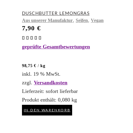
DUSCHBUTTER LEMONGRAS
,
,
Aus unserer Manufaktur
Seifen
Vegan
7,90
€
Bewertet
mit
geprüfte Gesamtbewertungen
4.95
von 5
98,75
€
/
kg
inkl. 19 % MwSt.
zzgl.
Versandkosten
Lieferzeit:
sofort lieferbar
Produkt enthält: 0,080
kg
IN DEN WARENKORB