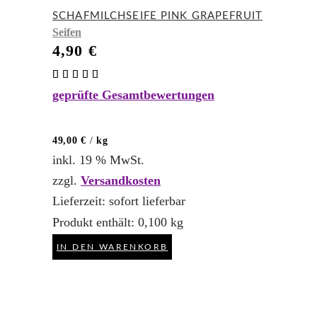
SCHAFMILCHSEIFE PINK GRAPEFRUIT
Seifen
4,90
€
Bewertet
mit
geprüfte Gesamtbewertungen
5.00
von 5
49,00
€
/
kg
inkl. 19 % MwSt.
zzgl.
Versandkosten
Lieferzeit:
sofort lieferbar
Produkt enthält: 0,100
kg
IN DEN WARENKORB