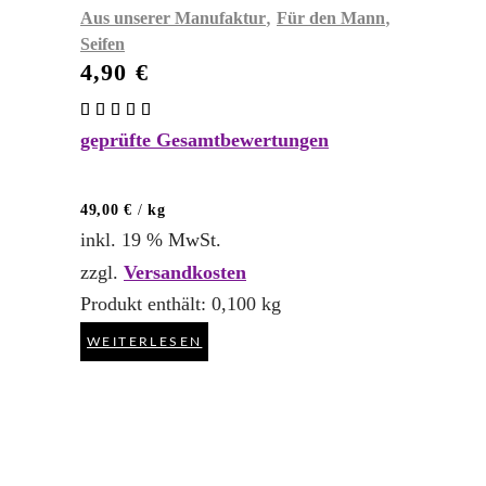
,
,
Aus unserer Manufaktur
Für den Mann
Seifen
4,90
€
Bewertet
mit
geprüfte Gesamtbewertungen
5.00
von 5
49,00
€
/
kg
inkl. 19 % MwSt.
zzgl.
Versandkosten
Produkt enthält: 0,100
kg
WEITERLESEN