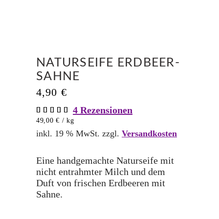
NATURSEIFE ERDBEER-
SAHNE
4,90
€
4
Rezensionen
Bewertet
4
mit
49,00
€
/
kg
5.00
von 5,
inkl. 19 % MwSt.
zzgl.
Versandkosten
basierend
auf
Kundenbewertungen
Eine handgemachte Naturseife mit
nicht entrahmter Milch und dem
Duft von frischen Erdbeeren mit
Sahne.