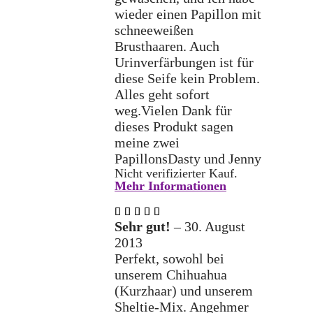
wieder einen Papillon mit
schneeweißen
Brusthaaren. Auch
Urinverfärbungen ist für
diese Seife kein Problem.
Alles geht sofort
weg.Vielen Dank für
dieses Produkt sagen
meine zwei
PapillonsDasty und Jenny
Nicht verifizierter Kauf.
Mehr Informationen
Bewertet
mit
5
Sehr gut!
–
30. August
von 5
2013
Perfekt, sowohl bei
unserem Chihuahua
(Kurzhaar) und unserem
Sheltie-Mix. Angehmer