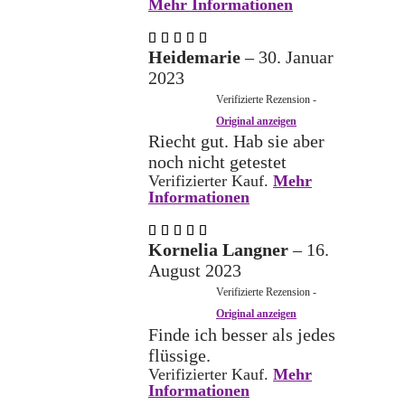
Mehr Informationen
Bewertet
mit
5
Heidemarie
–
30. Januar
von 5
2023
Verifizierte Rezension -
Original anzeigen
Riecht gut. Hab sie aber
noch nicht getestet
Verifizierter Kauf.
Mehr
Informationen
Bewertet
mit
5
Kornelia Langner
–
16.
von 5
August 2023
Verifizierte Rezension -
Original anzeigen
Finde ich besser als jedes
flüssige.
Verifizierter Kauf.
Mehr
Informationen