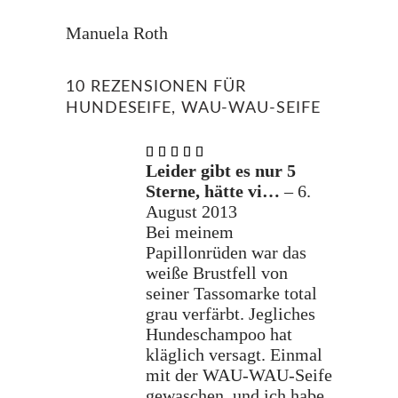
Manuela Roth
10 REZENSIONEN FÜR
HUNDESEIFE, WAU-WAU-SEIFE
Bewertet
mit
5
Leider gibt es nur 5
von 5
Sterne, hätte vi…
–
6.
August 2013
Bei meinem
Papillonrüden war das
weiße Brustfell von
seiner Tassomarke total
grau verfärbt. Jegliches
Hundeschampoo hat
kläglich versagt. Einmal
mit der WAU-WAU-Seife
gewaschen, und ich habe