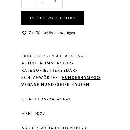
-
+
Wau-
Wau-
Seife
IN DEN WARENKORB
quantity
Zur Wunschliste hinzufügen
PRODUKT ENTHÄLT: 0,100
KG
ARTIKELNUMMER:
0027
KATEGORIE:
TIERBEDARF
SCHLAGWÖRTER:
HUNDESHAMPOO
,
VEGANE HUNDESEIFE KAUFEN
GTIN:
0096224545441
MPN:
0027
MARKE:
MYDAILYSOAPOPERA