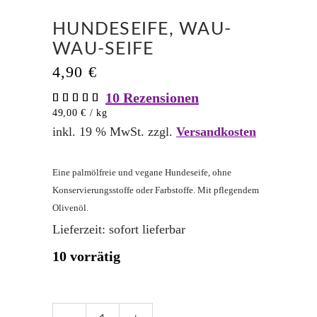
HUNDESEIFE, WAU-
WAU-SEIFE
4,90
€
10
Rezensionen
Bewertet
10
mit
49,00
€
/
kg
5.00
von 5,
inkl. 19 % MwSt.
zzgl.
Versandkosten
basierend
auf
Kundenbewertungen
Eine palmölfreie und vegane Hundeseife, ohne
Konservierungsstoffe oder Farbstoffe. Mit pflegendem
Olivenöl.
Lieferzeit:
sofort lieferbar
10 vorrätig
Hundeseife,