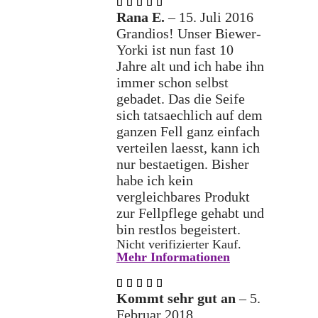
Bewertet
mit
5
Rana E.
–
15. Juli 2016
von 5
Grandios! Unser Biewer-
Yorki ist nun fast 10
Jahre alt und ich habe ihn
immer schon selbst
gebadet. Das die Seife
sich tatsaechlich auf dem
ganzen Fell ganz einfach
verteilen laesst, kann ich
nur bestaetigen. Bisher
habe ich kein
vergleichbares Produkt
zur Fellpflege gehabt und
bin restlos begeistert.
Nicht verifizierter Kauf.
Mehr Informationen
Bewertet
mit
5
Kommt sehr gut an
–
5.
von 5
Februar 2018