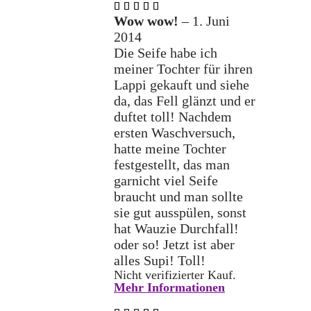
Bewertet
mit
5
Wow wow!
–
1. Juni
von 5
2014
Die Seife habe ich
meiner Tochter für ihren
Lappi gekauft und siehe
da, das Fell glänzt und er
duftet toll! Nachdem
ersten Waschversuch,
hatte meine Tochter
festgestellt, das man
garnicht viel Seife
braucht und man sollte
sie gut ausspülen, sonst
hat Wauzie Durchfall!
oder so! Jetzt ist aber
alles Supi! Toll!
Nicht verifizierter Kauf.
Mehr Informationen