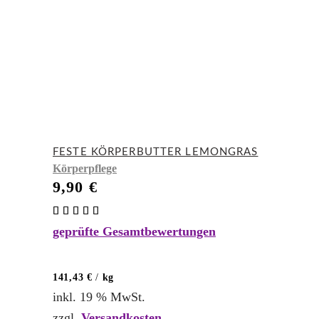
FESTE KÖRPERBUTTER LEMONGRAS
Körperpflege
9,90
€
Bewertet
mit
geprüfte Gesamtbewertungen
5.00
von 5
141,43
€
/
kg
inkl. 19 % MwSt.
zzgl.
Versandkosten