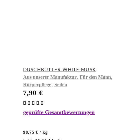
DUSCHBUTTER WHITE MUSK
,
,
Aus unserer Manufaktur
Für den Mann
,
Körperpflege
Seifen
7,90
€
Bewertet
mit
geprüfte Gesamtbewertungen
5.00
von 5
98,75
€
/
kg