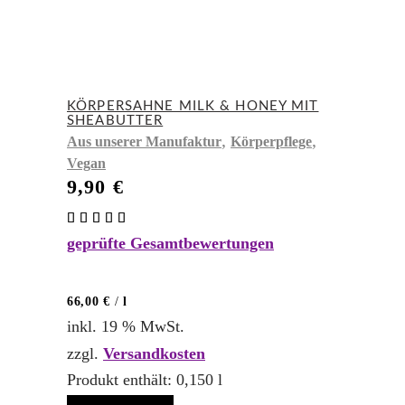
KÖRPERSAHNE MILK & HONEY MIT
SHEABUTTER
,
,
Aus unserer Manufaktur
Körperpflege
Vegan
9,90
€
Bewertet
mit
geprüfte Gesamtbewertungen
5.00
von 5
66,00
€
/
l
inkl. 19 % MwSt.
zzgl.
Versandkosten
Produkt enthält: 0,150
l