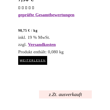
Bewertet
mit
geprüfte Gesamtbewertungen
5.00
von 5
98,75
€
/
kg
inkl. 19 % MwSt.
zzgl.
Versandkosten
Produkt enthält: 0,080
kg
WEITERLESEN
z.Zt. ausverkauft