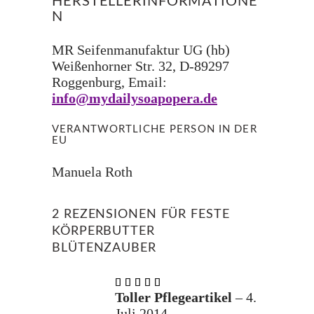
HERSTELLERINFORMATIONE
N
MR Seifenmanufaktur UG (hb)
Weißenhorner Str. 32, D-89297
Roggenburg, Email:
info@mydailysoapopera.de
VERANTWORTLICHE PERSON IN DER
EU
Manuela Roth
2 REZENSIONEN FÜR
FESTE
KÖRPERBUTTER
BLÜTENZAUBER
Bewertet
mit
5
Toller Pflegeartikel
–
4.
von 5
Juli 2014