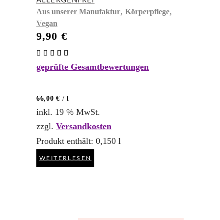
ALLERGENFREI
,
,
Aus unserer Manufaktur
Körperpflege
Vegan
9,90
€
Bewertet
mit
geprüfte Gesamtbewertungen
5.00
von 5
66,00
€
/
l
inkl. 19 % MwSt.
zzgl.
Versandkosten
Produkt enthält: 0,150
l
WEITERLESEN