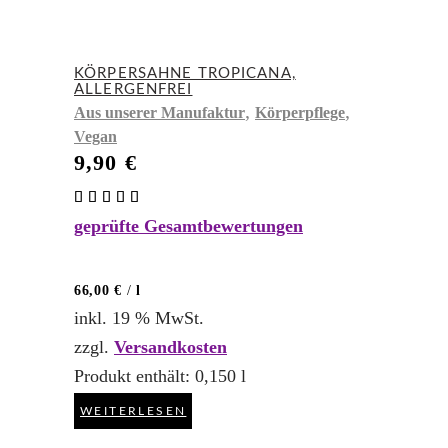
KÖRPERSAHNE TROPICANA,
ALLERGENFREI
,
,
Aus unserer Manufaktur
Körperpflege
Vegan
9,90
€
Bewertet
mit
geprüfte Gesamtbewertungen
5.00
von 5
66,00
€
/
l
inkl. 19 % MwSt.
zzgl.
Versandkosten
Produkt enthält: 0,150
l
WEITERLESEN