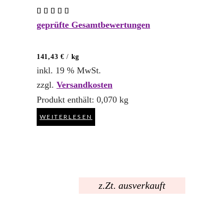
Bewertet
mit
geprüfte Gesamtbewertungen
5.00
von 5
141,43
€
/
kg
inkl. 19 % MwSt.
zzgl.
Versandkosten
Produkt enthält: 0,070
kg
WEITERLESEN
z.Zt. ausverkauft