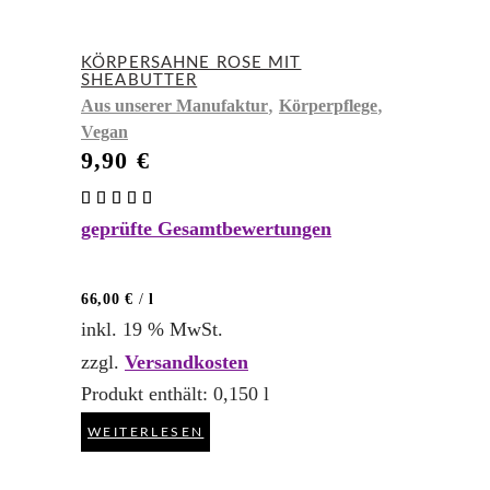
KÖRPERSAHNE ROSE MIT
SHEABUTTER
,
,
Aus unserer Manufaktur
Körperpflege
Vegan
9,90
€
Bewertet
mit
geprüfte Gesamtbewertungen
5.00
von 5
66,00
€
/
l
inkl. 19 % MwSt.
zzgl.
Versandkosten
Produkt enthält: 0,150
l
WEITERLESEN