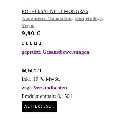
KÖRPERSAHNE LEMONGRAS
,
,
Aus unserer Manufaktur
Körperpflege
Vegan
9,90
€
Bewertet
mit
geprüfte Gesamtbewertungen
5.00
von 5
66,00
€
/
l
inkl. 19 % MwSt.
zzgl.
Versandkosten
Produkt enthält: 0,150
l
WEITERLESEN