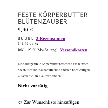
FESTE KÖRPERBUTTER
BLÜTENZAUBER
9,90
€
2
Rezensionen
Bewertet
2
mit
141,43
€
/
kg
5.00
von 5,
inkl. 19 % MwSt.
zzgl.
Versandkosten
basierend
auf
Kundenbewertungen
Eine allergenfreie Körperbutter bestehend aus feinster
Sheabutter und Kakaobutter und anderen hochwertigen
Zutaten die ihre Haut verwöhnen.
Nicht vorrätig
Zur Wunschliste hinzufügen