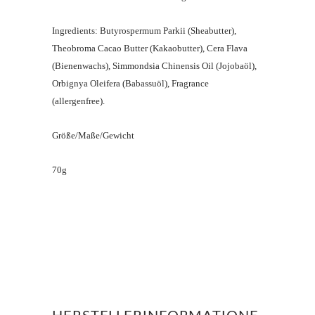
Ingredients: Butyrospermum Parkii (Sheabutter),
Theobroma Cacao Butter (Kakaobutter), Cera Flava
(Bienenwachs), Simmondsia Chinensis Oil (Jojobaöl),
Orbignya Oleifera (Babassuöl), Fragrance
(allergenfree).
Größe/Maße/Gewicht
70g