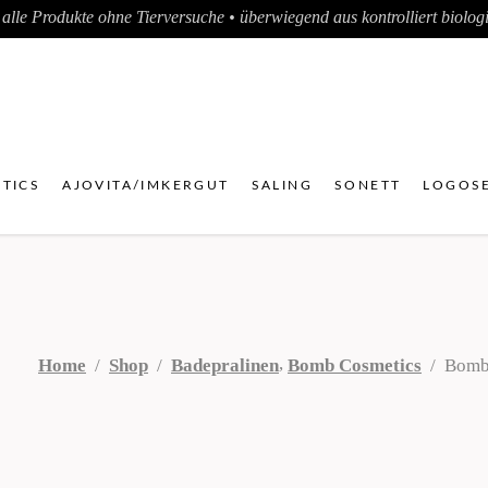
alle Produkte ohne Tierversuche • überwiegend aus kontrolliert biologis
TICS
AJOVITA/IMKERGUT
SALING
SONETT
LOGOSE
,
Home
/
Shop
/
Badepralinen
Bomb Cosmetics
/
Bomb