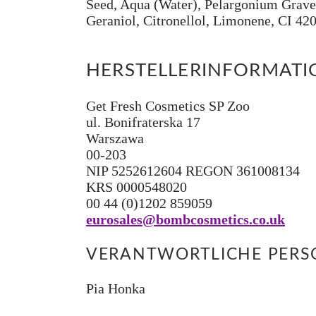
Seed, Aqua (Water), Pelargonium Graveo
Geraniol, Citronellol, Limonene, CI 42
HERSTELLERINFORMAT
Get Fresh Cosmetics SP Zoo
ul. Bonifraterska 17
Warszawa
00-203
NIP 5252612604 REGON 361008134
KRS 0000548020
00 44 (0)1202 859059
eurosales@bombcosmetics.co.uk
VERANTWORTLICHE PERSO
Pia Honka