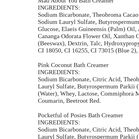
Mad About You Bath Creamer
INGREDIENTS:
Sodium Bicarbonate, Theobroma Cacao (
Sodium Lauryl Sulfate, Butyrospermum P
Glucose, Elaeis Guineensis (Palm) Oil,
Cananga Odorata Flower Oil, Xanthan G
(Beeswax), Dextrin, Talc, Hydroxypropy
CI 18050, CI 16255, CI 73015 (Blue 2),
Pink Coconut Bath Creamer
INGREDIENTS:
Sodium Bicarbonate, Citric Acid, Theo
Lauryl Sulfate, Butyrospermum Parkii (
(Water), Whey, Lactose, Commiphora Myr
Coumarin, Beetroot Red.
Pocketful of Posies Bath Creamer
INGREDIENTS:
Sodium Bicarbonate, Citric Acid, Theo
Lauryl Sulfate, Butyrospermum Parkii (