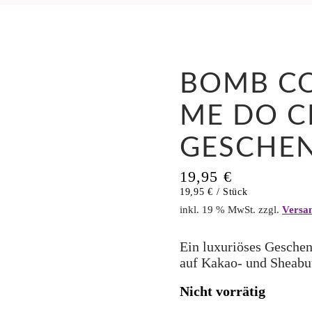
BOMB CO
ME DO 
GESCHE
19,95
€
19,95
€
/
Stück
inkl. 19 % MwSt.
zzgl.
Versa
Ein luxuriöses Gesche
auf Kakao- und Sheabut
Nicht vorrätig