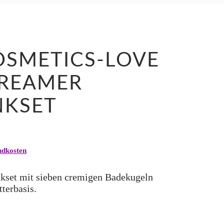
SMETICS-LOVE
CREAMER
NKSET
ndkosten
nkset mit sieben cremigen Badekugeln
terbasis.