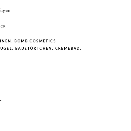
fügen
ÜCK
INEN
,
BOMB COSMETICS
KUGEL
,
BADETÖRTCHEN
,
CREMEBAD
,
C