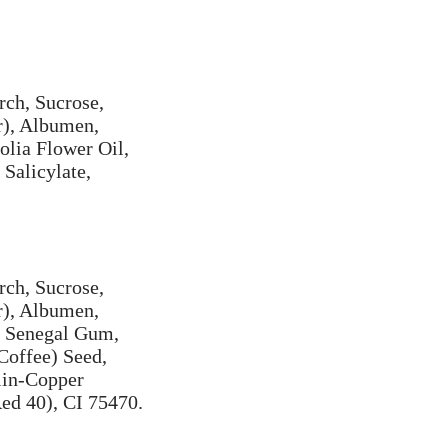
rch, Sucrose,
r), Albumen,
olia Flower Oil,
Salicylate,
rch, Sucrose,
r), Albumen,
a Senegal Gum,
Coffee) Seed,
llin-Copper
ed 40), CI 75470.