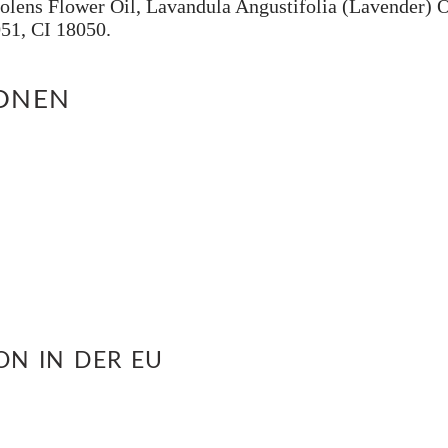
lens Flower Oil, Lavandula Angustifolia (Lavender) Oi
051, CI 18050.
IONEN
N IN DER EU