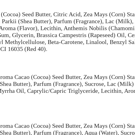
Cocoa) Seed Butter, Citric Acid, Zea Mays (Corn) Sta
arkii (Shea Butter), Parfum (Fragrance), Lac (Milk),
 Aroma (Flavor), Lecithin, Anthemis Nobilis (Chamomil
um, Glycerin, Brassica Campestris (Rapeseed) Oil, Ce
l Methylcellulose, Beta-Carotene, Linalool, Benzyl Sal
 CI 16035 (Red 40).
broma Cacao (Cocoa) Seed Butter, Zea Mays (Corn) St
Shea Butter), Parfum (Fragrance), Sucrose, Lac (Milk
rha Oil, Caprylic/Capric Triglyceride, Lecithin, Aro
broma Cacao (Cocoa) Seed Butter, Zea Mays (Corn) St
Shea Butter), Parfum (Fragrance), Aqua (Water), Sucr