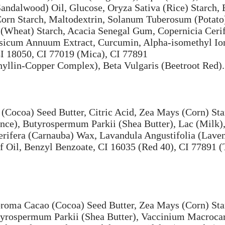
ndalwood) Oil, Glucose, Oryza Sativa (Rice) Starch, 
Corn Starch, Maltodextrin, Solanum Tuberosum (Potato
 (Wheat) Starch, Acacia Senegal Gum, Copernicia Ceri
psicum Annuum Extract, Curcumin, Alpha-isomethyl Io
I 18050, CI 77019 (Mica), CI 77891
hyllin-Copper Complex), Beta Vulgaris (Beetroot Red).
Cocoa) Seed Butter, Citric Acid, Zea Mays (Corn) St
ance), Butyrospermum Parkii (Shea Butter), Lac (Milk)
erifera (Carnauba) Wax, Lavandula Angustifolia (Laven
f Oil, Benzyl Benzoate, CI 16035 (Red 40), CI 77891 
broma Cacao (Cocoa) Seed Butter, Zea Mays (Corn) St
utyrospermum Parkii (Shea Butter), Vaccinium Macroca