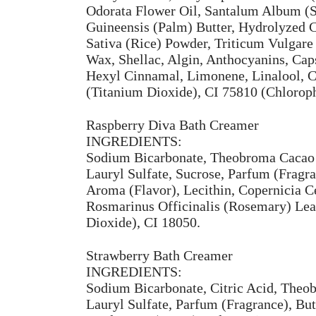
Odorata Flower Oil, Santalum Album (Sa
Guineensis (Palm) Butter, Hydrolyzed 
Sativa (Rice) Powder, Triticum Vulgare
Wax, Shellac, Algin, Anthocyanins, Ca
Hexyl Cinnamal, Limonene, Linalool, C
(Titanium Dioxide), CI 75810 (Chlorop
Raspberry Diva Bath Creamer
INGREDIENTS:
Sodium Bicarbonate, Theobroma Cacao (
Lauryl Sulfate, Sucrose, Parfum (Fragr
Aroma (Flavor), Lecithin, Copernicia C
Rosmarinus Officinalis (Rosemary) Lea
Dioxide), CI 18050.
Strawberry Bath Creamer
INGREDIENTS:
Sodium Bicarbonate, Citric Acid, Theo
Lauryl Sulfate, Parfum (Fragrance), B