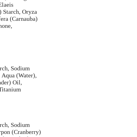
Elaeis
) Starch, Oryza
fera (Carnauba)
none,
arch, Sodium
, Aqua (Water),
der) Oil,
(Titanium
arch, Sodium
rpon (Cranberry)