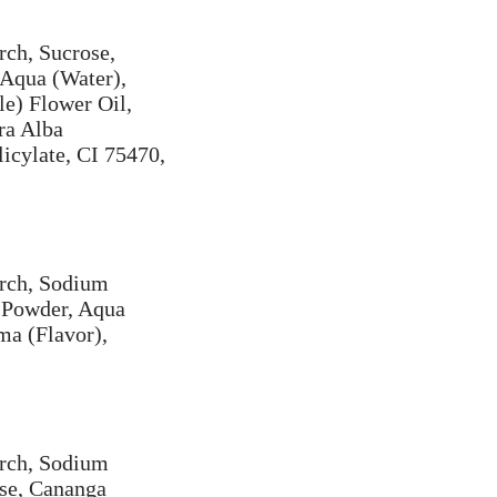
rch, Sucrose,
 Aqua (Water),
e) Flower Oil,
ra Alba
icylate, CI 75470,
arch, Sodium
) Powder, Aqua
ma (Flavor),
arch, Sodium
ose, Cananga