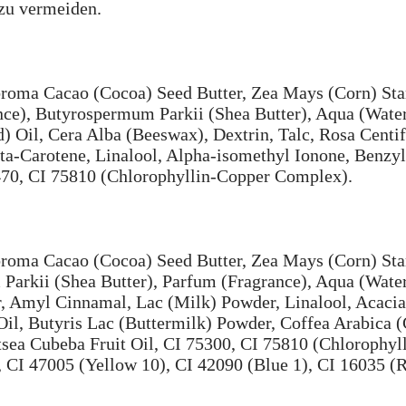
 zu vermeiden.
broma Cacao (Cocoa) Seed Butter, Zea Mays (Corn) Sta
nce), Butyrospermum Parkii (Shea Butter), Aqua (Wate
) Oil, Cera Alba (Beeswax), Dextrin, Talc, Rosa Centif
a-Carotene, Linalool, Alpha-isomethyl Ionone, Benzyl 
5470, CI 75810 (Chlorophyllin-Copper Complex).
broma Cacao (Cocoa) Seed Butter, Zea Mays (Corn) Sta
Parkii (Shea Butter), Parfum (Fragrance), Aqua (Wate
 Amyl Cinnamal, Lac (Milk) Powder, Linalool, Acaci
Oil, Butyris Lac (Buttermilk) Powder, Coffea Arabica (
Litsea Cubeba Fruit Oil, CI 75300, CI 75810 (Chlorophy
 CI 47005 (Yellow 10), CI 42090 (Blue 1), CI 16035 (R