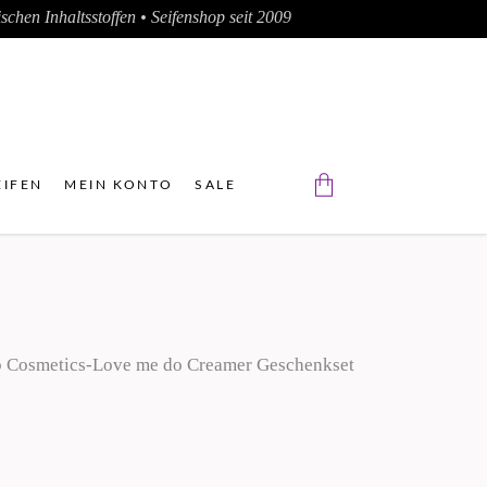
chen Inhaltsstoffen • Seifenshop seit 2009
IFEN
MEIN KONTO
SALE
Der Warenkorb ist leer.
 Cosmetics-Love me do Creamer Geschenkset