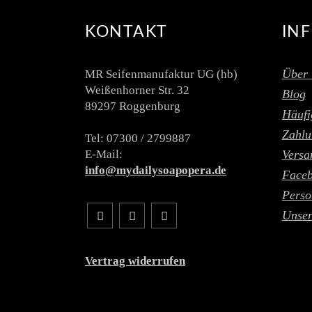
KONTAKT
IN
Über 
MR Seifenmanufaktur UG (hb)
Weißenhorner Str. 32
Blog
89297 Roggenburg
Häufi
Zahlu
Tel: 07300 / 2799887
E-Mail:
Versa
info@mydailysoapopera.de
Face
Perso
Unser
Vertrag widerrufen