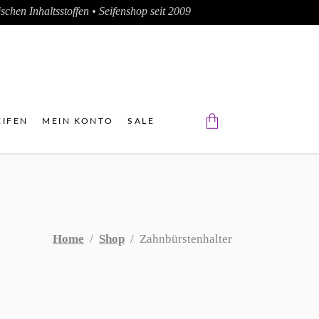
chen Inhaltsstoffen • Seifenshop seit 2009
IFEN
MEIN KONTO
SALE
Der Warenkorb ist leer.
Home
/
Shop
/
Zahnbürstenhalter