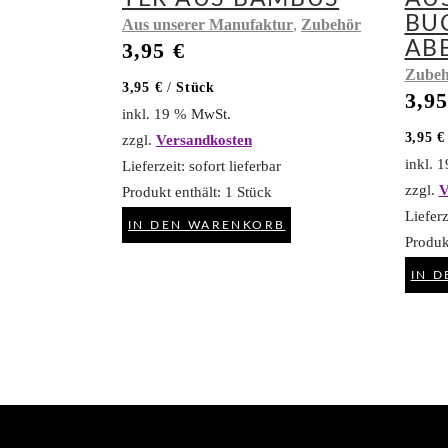
BU
,
Aus unserer Manufaktur
Zubehör
AB
3,95
€
Zubeh
3,95
€
/
Stück
3,9
inkl. 19 % MwSt.
3,95
€
zzgl.
Versandkosten
inkl. 
Lieferzeit:
sofort lieferbar
zzgl.
V
Produkt enthält: 1
Stück
Lieferz
IN DEN WARENKORB
Produk
IN 