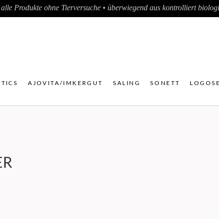
alle Produkte ohne Tierversuche • überwiegend aus kontrolliert biologis
TICS
AJOVITA/IMKERGUT
SALING
SONETT
LOGOSE
ER