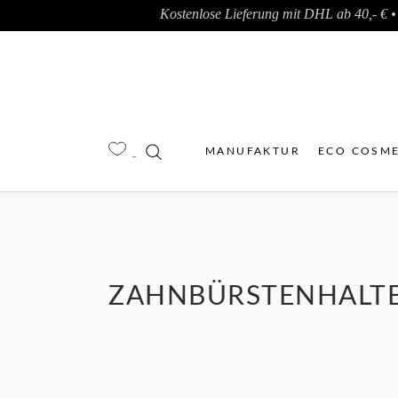
Kostenlose Lieferung mit DHL ab 40,- € • 
MANUFAKTUR
ECO COSME
ZAHNBÜRSTENHALT