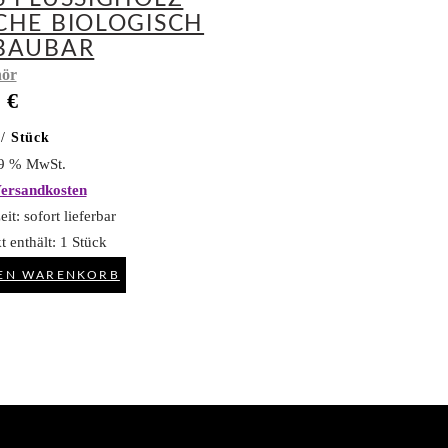
CHE BIOLOGISCH
BAUBAR
ör
5
€
/
Stück
19 % MwSt.
ersandkosten
eit:
sofort lieferbar
t enthält: 1
Stück
DEN WARENKORB