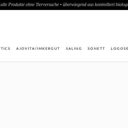
alle Produkte ohne Tierversuche • überwiegend aus kontrolliert biologis
TICS
AJOVITA/IMKERGUT
SALING
SONETT
LOGOSE