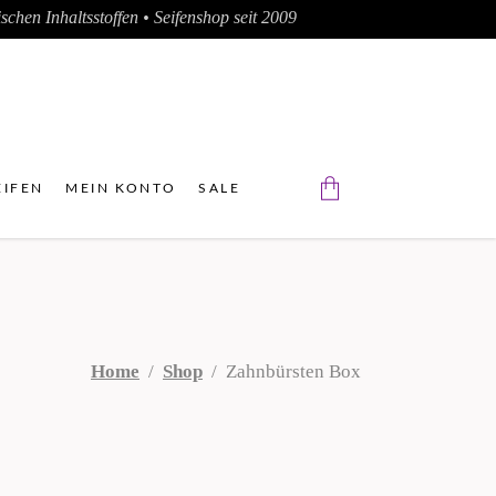
chen Inhaltsstoffen • Seifenshop seit 2009
IFEN
MEIN KONTO
SALE
Der Warenkorb ist leer.
Home
/
Shop
/
Zahnbürsten Box