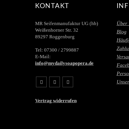
KONTAKT
IN
Über 
MR Seifenmanufaktur UG (hb)
Weißenhorner Str. 32
Blog
89297 Roggenburg
Häufi
Zahlu
Tel: 07300 / 2799887
E-Mail:
Versa
info@mydailysoapopera.de
Face
Perso
Unser
Vertrag widerrufen