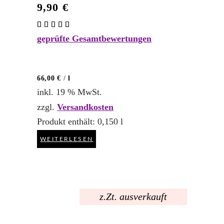
9,90
€
Bewertet
mit
geprüfte Gesamtbewertungen
5.00
von 5
66,00
€
/
l
inkl. 19 % MwSt.
zzgl.
Versandkosten
Produkt enthält: 0,150
l
WEITERLESEN
z.Zt. ausverkauft