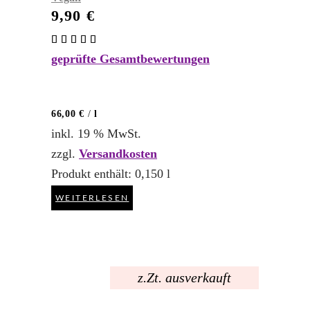
9,90
€
Bewertet
mit
geprüfte Gesamtbewertungen
5.00
von 5
66,00
€
/
l
inkl. 19 % MwSt.
zzgl.
Versandkosten
Produkt enthält: 0,150
l
WEITERLESEN
z.Zt. ausverkauft