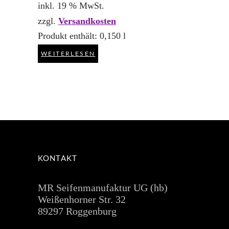
inkl. 19 % MwSt.
zzgl.
Versandkosten
Produkt enthält: 0,150
l
WEITERLESEN
KONTAKT
MR Seifenmanufaktur UG (hb)
Weißenhorner Str. 32
89297 Roggenburg