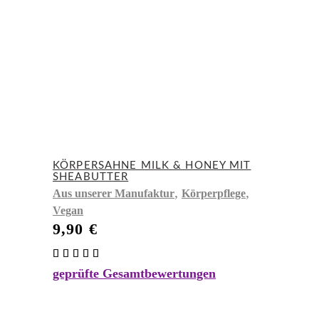
KÖRPERSAHNE MILK & HONEY MIT
SHEABUTTER
,
,
Aus unserer Manufaktur
Körperpflege
Vegan
9,90
€
Bewertet
mit
geprüfte Gesamtbewertungen
5.00
von 5