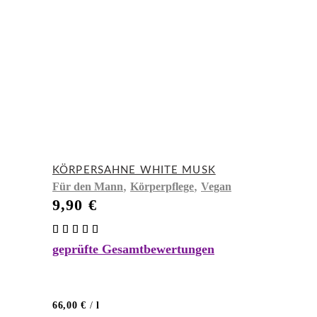
KÖRPERSAHNE WHITE MUSK
,
,
Für den Mann
Körperpflege
Vegan
9,90
€
Bewertet
mit
geprüfte Gesamtbewertungen
5.00
von 5
66,00
€
/
l