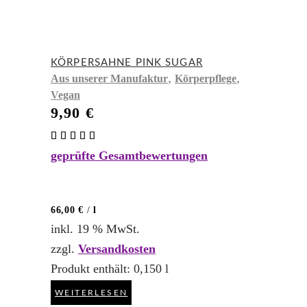
KÖRPERSAHNE PINK SUGAR
,
,
Aus unserer Manufaktur
Körperpflege
Vegan
9,90
€
Bewertet
mit
geprüfte Gesamtbewertungen
5.00
von 5
66,00
€
/
l
inkl. 19 % MwSt.
zzgl.
Versandkosten
Produkt enthält: 0,150
l
WEITERLESEN